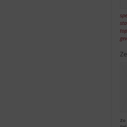
e
spe
sta
top
ge
Ze
Zo 
Pel