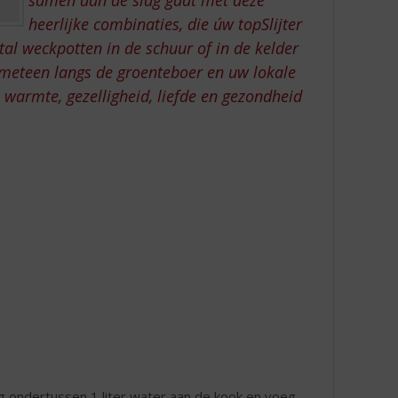
heerlijke combinaties, die úw topSlijter
tal weckpotten in de schuur of in de kelder
u meteen langs de groenteboer en uw lokale
l warmte, gezelligheid, liefde en gezondheid
ng ondertussen 1 liter water aan de kook en voeg