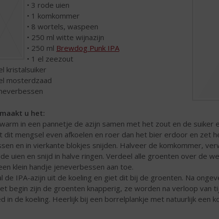
• 3 rode uien
• 1 komkommer
• 8 wortels, waspeen
• 250 ml witte wijnazijn
• 250 ml
Brewdog Punk IPA
• 1 el zeezout
el kristalsuiker
 el mosterdzaad
eneverbessen
maakt u het:
warm in een pannetje de azijn samen met het zout en de suiker en
t dit mengsel even afkoelen en roer dan het bier erdoor en zet he
sen en in vierkante blokjes snijden. Halveer de komkommer, verwi
 de uien en snijd in halve ringen. Verdeel alle groenten over de
een klein handje jeneverbessen aan toe.
l de IPA-azijn uit de koeling en giet dit bij de groenten. Na onge
het begin zijn de groenten knapperig, ze worden na verloop van ti
d in de koeling. Heerlijk bij een borrelplankje met natuurlijk een k