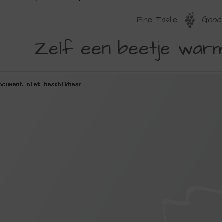
Fine Taste
Good 
ELF
Zelf een beetje war
EN
EETJE
ARMTE
OPWECKEN'