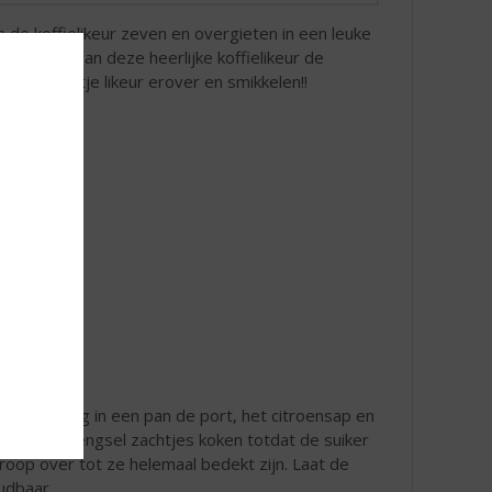
de koffielikeur zeven en overgieten in een leuke
dt. U kunt van deze heerlijke koffielikeur de
el. Scheutje likeur erover en smikkelen!!
okhuis. Breng in een pan de port, het citroensap en
 Laat dit mengsel zachtjes koken totdat de suiker
iroop over tot ze helemaal bedekt zijn. Laat de
udbaar.