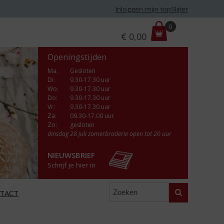
Inloggen mijn topSlijter
P
0
€
0,00
r
i
Openingstijden
j
s
Ma
:
Gesloten
Di
:
9.30-17.30 uur
:
Wo
:
9.30-17.30 uur
Do
:
9.30-17.30 uur
Vr
:
9.30-17.30 uur
Za
:
09.30-17.00 uur
Zo:
gesloten
dinsdag 28 juli zomerbraderie open tot 20 uur
NIEUWSBRIEF
Schrijf je hier in
Zoeken
TACT