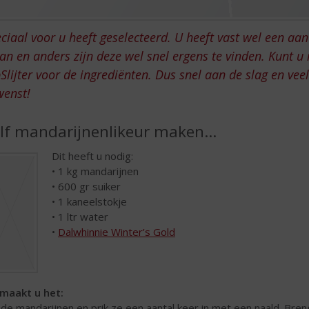
ciaal voor u heeft geselecteerd. U heeft vast wel een aan
an en anders zijn deze wel snel ergens te vinden. Kunt 
Slijter voor de ingrediënten. Dus snel aan de slag en vee
wenst!
lf mandarijnenlikeur maken…
Dit heeft u nodig:
• 1 kg mandarijnen
• 600 gr suiker
• 1 kaneelstokje
• 1 ltr water
•
Dalwhinnie Winter’s Gold
maakt u het:
 de mandarijnen en prik ze een aantal keer in met een naald. Bre