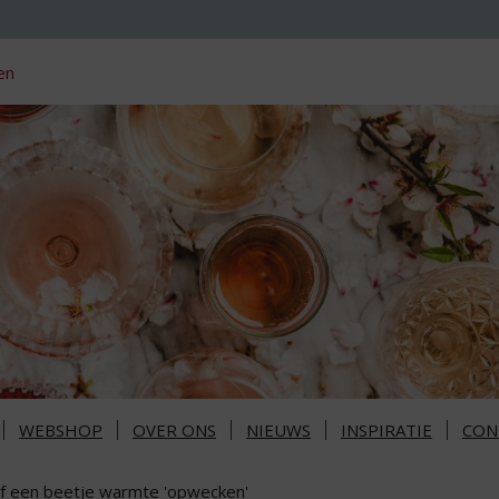
en
WEBSHOP
OVER ONS
NIEUWS
INSPIRATIE
CON
lf een beetje warmte 'opwecken'