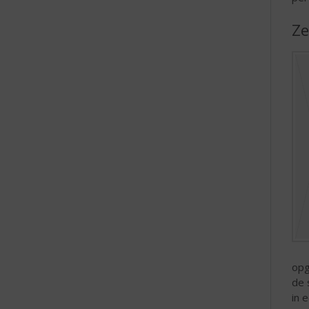
Ze
opg
de 
in 