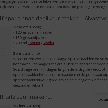
renjongens staan, des te lekkerder ze worden. Eenmaal geopend
rlijk om te verwerken in een cake, om door de pudding te menge
lf sparrennaaldenlikeur maken… Alvast vo
Dit heeft u nodig:
• 120 gr sparrennaalden
• 130 gr kandijsuiker
• 700 ml
Esbjaerg Vodka
Zo maakt u het:
Strooi in een weckpot een laagje sparrennaalden en stroo
het maken van laagjes tot alle suiker en sparrennaalden op
Schud ongeveer vijf dagen lang, iedere dag de weckpot, t
sparrennaaldenlikeur 5 tot 6 maanden in de pot staan b
sparrennaaldenlikeur goed zeven en overgieten in flessen.
Gezond en lekker!
lf tafelzuur maken…
Dit heeft u nodig: