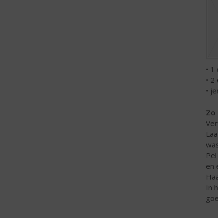
• 1 
• 2
• j
Zo 
Ver
Laa
was
Pel
en 
Haa
In 
goe