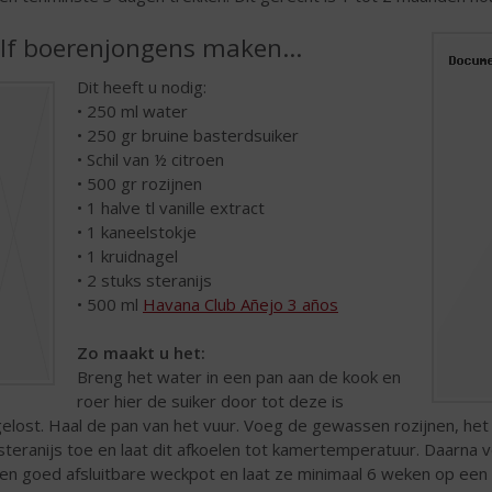
lf boerenjongens maken…
Dit heeft u nodig:
• 250 ml water
• 250 gr bruine basterdsuiker
• Schil van ½ citroen
• 500 gr rozijnen
• 1 halve tl vanille extract
• 1 kaneelstokje
• 1 kruidnagel
• 2 stuks steranijs
• 500 ml
Havana Club Añejo 3 años
Zo maakt u het:
Breng het water in een pan aan de kook en
roer hier de suiker door tot deze is
elost. Haal de pan van het vuur. Voeg de gewassen rozijnen, het v
steranijs toe en laat dit afkoelen tot kamertemperatuur. Daarna
een goed afsluitbare weckpot en laat ze minimaal 6 weken op een