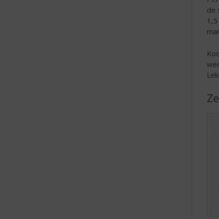
de 
1,5
man
Koo
wec
Lek
Ze