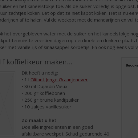
suiker en het kaneelstokje toe. Als de suiker volledig is opgelost,
 uur zachtjes koken. Let op dat ze niet kapot koken. Het is nu e
darijnen af te halen. Vul de weckpot met de mandarijnen en vul t
k het overgebleven water met de suiker en het kaneelstokje nog
kpot tenminste veertien dagen op een koele en donkere plaats 
ker met vanille-ijs of sinaasappel-sorbetijs. En ook nog eens vol v
lf koffielikeur maken…
Dit heeft u nodig:
• 1 l
Olifant Jonge Graanjenever
• 80 ml Dujardin Vieux
• 200 gr koffiebonen
• 250 gr bruine kandijsuiker
• 10 zakjes vanillesuiker
Zo maakt u het:
Doe alle ingrediënten in een goed
afsluitbare weckpot. Schud gedurende 40