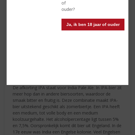
of
ouder?
Ja, ik ben 18 jaar of ouder
De afkorting IPA staat voor India Pale Ale. In IPA-bier zit
meer hop dan in andere biersoorten, waardoor de
smaak bitter en fruitig is. Deze combinatie maakt IPA-
bier uitstekend geschikt als zomerbiertje. Een IPA heeft
een medium, tot volle body en een medium
koolzuurgehalte. Het alcoholpercentage ligt tussen 5%
en 7,5%. Oorspronkelijk komt dit bier uit Engeland. In de
17e eeuw was India een Engelse kolonie. Veel Engelsen