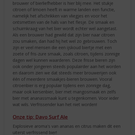
brouwer of bierliefhebber is hier blij mee. Het stukje
citroen of limoen heeft in warme landen een functie,
namelijk het afschrikken van vliegjes en voor het
ontsmetten van de hals van het flesje. De smaak en
schuimkraag van het bier wordt echter wel aangetast.
Als een brouwer had gewild dat zijn bier naar citroen
zou smaken, dan had hij het wel zo gebrouwen. Toch
zijn er veel mensen die een ijskoud biertje met een
zoete of fris-zure smaak, zoals citroen, tijdens zonnige
dagen wel kunnen waarderen. Deze frisse bieren zijn
ook onder jongeren steeds populairder aan het worden
en daarom zien we dat steeds meer brouwerijen ook
één of meerdere smaakjes-bieren brouwen. Vooral
citroenbier is erg populair tijdens een zonnige dag,
maar ook kersenbier, bier met mangosmaak en zelfs
bier met ananassmaak kunt u tegenkomen. Voor ieder
wat wils. Verfrissender kan het niet worden!
Onze tip: Davo Surf Ale
Explosieve aroma's van ananas en citrus maken dit een
uiterst verfrissend bier!