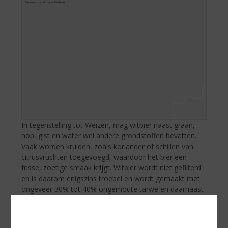
In tegenstelling tot Weizen, mag witbier naast graan,
hop, gist en water wel andere grondstoffen bevatten.
Vaak worden kruiden, zoals koriander of schillen van
citrusvruchten toegevoegd, waardoor het bier een
frisse, zoetige smaak krijgt. Witbier wordt niet gefilterd
en is daarom enigszins troebel en wordt gemaakt met
ongeveer 30% tot 40% ongemoute tarwe en daarnaast
gemoute gerst. Witbier bevat dus minder tarwe dan
Weizenbier. Het alcoholpercentage ligt tussen de 5% en
6% en bevat vaak veel koolzuur. De beste