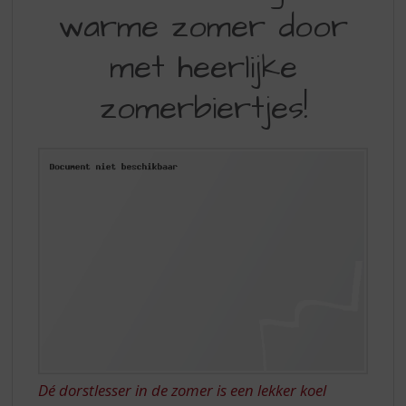
S
warme zomer door
FRUITIG
p
r
DE
met heerlijke
i
ZOMER
n
zomerbiertjes!
g
DOOR
n
MET
a
a
HEERLIJKE
r
ZOMERBIERTJES!
d
e
n
a
v
i
g
a
t
i
e
Dé dorstlesser in de zomer is een lekker koel