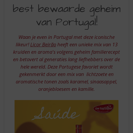
S
best bewaarde geheim
HET
p
r
BEST
van Portugal!
i
BEWAARDE
n
g
GEHEIM
Waan je even in Portugal met deze iconische
n
VAN
likeur!
Licor Beirão
heeft een unieke mix van 13
a
a
kruiden en aroma's volgens geheim familierecept
PORTUGAL
r
en betovert al generaties lang liefhebbers over de
d
hele wereld. Deze Portugese favoriet wordt
e
gekenmerkt door een mix van lichtzoete en
n
aromatische tonen zoals karamel, sinaasappel,
a
v
oranjebloesem en kamille.
i
g
a
t
i
e