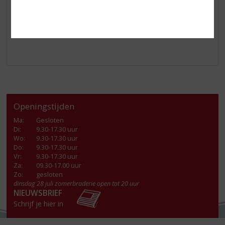
Licor Beirão
is heerlijk als aperitief of digestief: puur,
met ijs en een schijfje citroen, of als basis voor een
verfrissende cocktail met bijvoorbeeld ginger ale.
Oftewel kom naar onze slijterij en haal een fles in huis!
Openingstijden
Ma
:
Gesloten
Di
:
9.30-17.30 uur
Wo
:
9.30-17.30 uur
Do
:
9.30-17.30 uur
Vr
:
9.30-17.30 uur
Za
:
09.30-17.00 uur
Zo:
gesloten
dinsdag 28 juli zomerbraderie open tot 20 uur
NIEUWSBRIEF
Schrijf je hier in