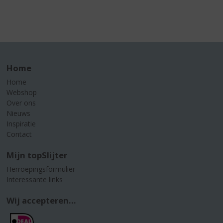
Home
Home
Webshop
Over ons
Nieuws
Inspiratie
Contact
Mijn topSlijter
Herroepingsformulier
Interessante links
Wij accepteren...