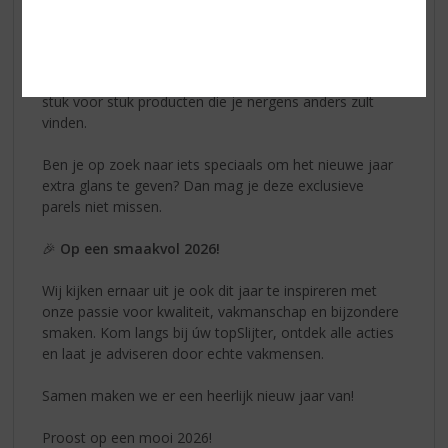
Daarom presenteren wij vol trots onze exclusiviteiten:
producten die uitsluitend verkrijgbaar zijn bij úw
topSlijter. Van bijzondere distillaten tot unieke wijnen,
stuk voor stuk producten die je nergens anders zult
vinden.
Ben je op zoek naar iets speciaals om het nieuwe jaar
extra glans te geven? Dan mag je deze exclusieve
parels niet missen.
🎉
Op een smaakvol 2026!
Wij kijken ernaar uit je ook dit jaar te inspireren met
onze passie voor kwaliteit, vakmanschap en bijzondere
smaken. Kom langs bij úw topSlijter, ontdek alle acties
en laat je adviseren door echte vakmensen.
Samen maken we er een heerlijk nieuw jaar van!
Proost op een mooi 2026!