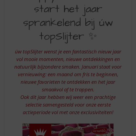
S
start het jaar
YEAR
p
r
START
sprankelend bij úw
i
HET
n
topSlijter ✨
g
JAAR
n
SPRANKELEND
a
úw topSlijter wenst je een fantastisch nieuw jaar
a
BIJ
r
vol mooie momenten, nieuwe ontdekkingen en
UW
d
natuurlijk bijzondere smaken. Januari staat voor
e
TOPSLIJTER
vernieuwing: een maand om fris te beginnen,
n
nieuwe favorieten te ontdekken en het jaar
a
smaakvol af te trappen.
v
i
Ook dit jaar hebben wij weer een prachtige
g
selectie samengesteld voor onze eerste
a
actieperiode vol met onze exclusiviteiten!
t
i
e