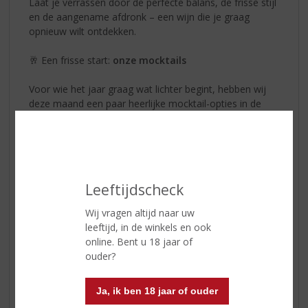
Laat je verrassen door de perfecte balans, de frisse stijl
en de aangename afdronk – een wijn die je graag
opnieuw wilt ontdekken.
🥂 Een frisse start:
onze mocktails
Voor wie het jaar graag wat lichter begint, hebben wij
deze maand een paar heerlijke mocktail-opties in de
spotlight staan.
Fris, smaakvol en feestelijk; ideaal voor wie even
bewust wil genieten zonder alcohol, of simpelweg op
zoek is naar een verrassend alternatief.
Leeftijdscheck
Uiteraard blijft onze focus liggen waar wij het beste in
Wij vragen altijd naar uw
zijn: kwaliteitsdranken. Maar een goede start van het
leeftijd, in de winkels en ook
jaar betekent óók keuze voor iedereen.
online. Bent u 18 jaar of
ouder?
⭐
Exclusief & Uniek
: alleen bij úw topSlijter
Januari is hét moment om jezelf te trakteren op iets
Ja, ik ben 18 jaar of ouder
bijzonders.