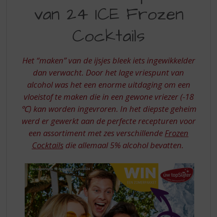
S
van 24 ICE Frozen
ZOMERPAKKET
p
r
VAN
Cocktails
i
24
n
g
ICE
Het “maken” van de ijsjes bleek iets ingewikkelder
n
FROZEN
dan verwacht. Door het lage vriespunt van
a
a
alcohol was het een enorme uitdaging om een
COCKTAILS
r
vloeistof te maken die in een gewone vriezer (-18
d
℃) kan worden ingevroren. In het diepste geheim
e
werd er gewerkt aan de perfecte recepturen voor
n
een assortiment met zes verschillende
Frozen
a
v
Cocktails
die allemaal 5% alcohol bevatten.
i
g
a
t
i
e