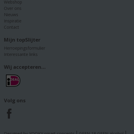
Webshop
Over ons
Nieuws
Inspiratie
Contact
Mijn topSlijter
Herroepingsformulier
Interessante links
Wij accepteren...
Volg ons
F
a
Designed by YOOKY smart concepts
GEEN 18 GEEN alcohol