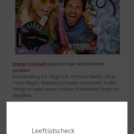
Frozen Cocktails
(ijsjes) in tien verschillende
smaken!
Boswandeling ICE, Flügel ICE, Pornstar Martini, Gin &
Tonic, Mojito, Strawberry Daiquiri, Limoncello, Vodka
Energy en twee nieuwe smaken Watermelon Mojito en
Margarita.
Ze zijn beschikbaar met een alcoholpercentage van 5%
of zonder alcohol (0.0%) en bevatten slechts 55
calorieën per stuk! De 0.0% smaken zijn beschikbaar in
drie verschillende smaken: Pornstar Martini, Mojito en
Leeftijdscheck
Strawberry Daiquiri. De producten zijn verkrijgbaar in