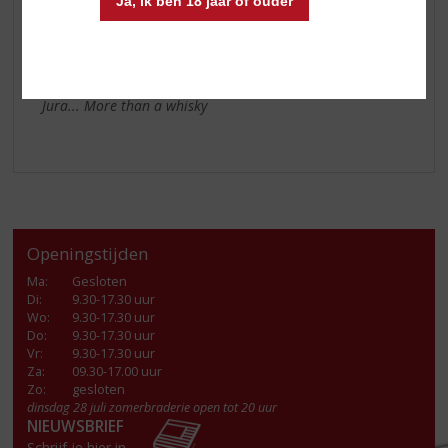
Smaak:
zacht en rond, startend met vanille, abrikoos
Ja, ik ben 18 jaar of ouder
en gezouten toffee; tonen van citrus, gevolgd door
stoofperen, kaneel en cacao
Afdronk:
iets zoetig en een subtiele rokerigheid
Jura... More than a whisky
Openingstijden
Ma
:
Gesloten
Di
:
9.30-17.30 uur
Wo
:
9.30-17.30 uur
Do
:
9.30-17.30 uur
Vr
:
9.30-17.30 uur
Za
:
09.30-17.00 uur
Zo:
gesloten
dinsdag 28 juli zomerbraderie open tot 20 uur
NIEUWSBRIEF
Schrijf je hier in