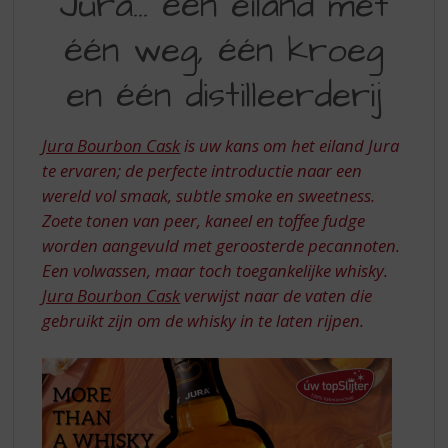
Jura... één eiland met
S
|
p
één weg, één kroeg
EEN
r
i
EILAND
en één distilleerderij
n
MET
g
n
ÉÉN
Jura Bourbon Cask
is uw kans om het eiland Jura
a
WEG,
te ervaren; de perfecte introductie naar een
a
r
wereld vol smaak, subtle smoke en sweetness.
ÉÉN
d
Zoete tonen van peer, kaneel en toffee fudge
KROEG
e
worden aangevuld met geroosterde pecannoten.
n
EN
Een volwassen, maar toch toegankelijke whisky.
a
ÉÉN
Jura Bourbon Cask
verwijst naar de vaten die
v
i
DISTILLEERDERIJ
gebruikt zijn om de whisky in te laten rijpen.
g
a
t
i
e