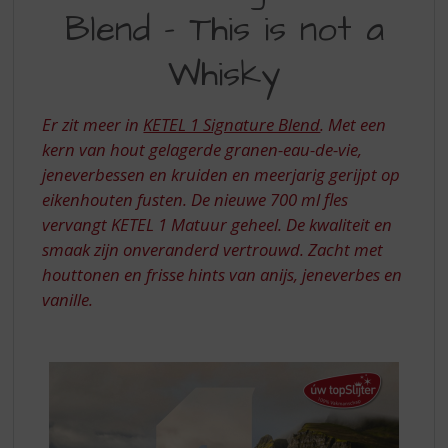
S
Blend - This is not a
SIGNATURE
p
r
BLEND
Whisky
i
-
n
g
THIS
Er zit meer in
KETEL 1 Signature Blend
. Met een
n
IS
kern van hout gelagerde granen-eau-de-vie,
a
a
jeneverbessen en kruiden en meerjarig gerijpt op
NOT
r
eikenhouten fusten. De nieuwe 700 ml fles
A
d
vervangt KETEL 1 Matuur geheel. De kwaliteit en
e
WHISKY
smaak zijn onveranderd vertrouwd. Zacht met
n
houttonen en frisse hints van anijs, jeneverbes en
a
v
vanille.
i
g
a
t
i
e