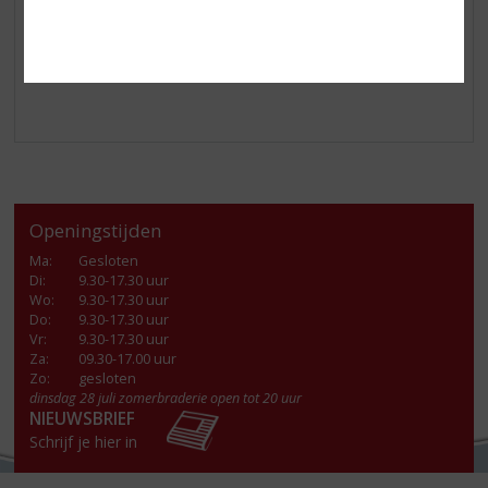
kruidige accenten
Smaak:
zacht, karaktervol, hout
Afdronk:
extra lang, zachte afdronk, vol van smaak
Serveertip: met ijs of op kamertemperatuur
Openingstijden
Ma
:
Gesloten
Di
:
9.30-17.30 uur
Wo
:
9.30-17.30 uur
Do
:
9.30-17.30 uur
Vr
:
9.30-17.30 uur
Za
:
09.30-17.00 uur
Zo:
gesloten
dinsdag 28 juli zomerbraderie open tot 20 uur
NIEUWSBRIEF
Schrijf je hier in