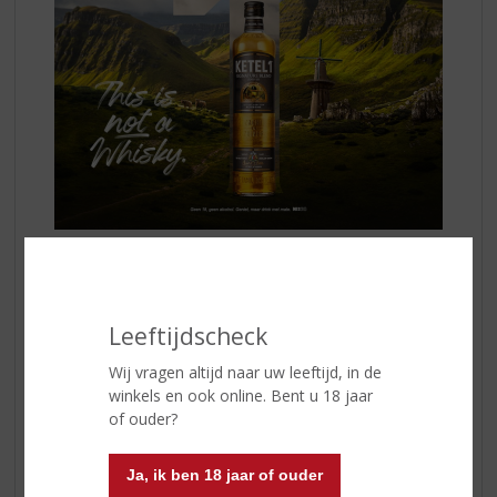
Hoe te drinken?
Perfect in de Old Fashioned cocktail, die door
KETEL 1
Signature Blend
een extra smaakdimensie krijgt.
Leeftijdscheck
www.ketel1.nl
Wij vragen altijd naar uw leeftijd, in de
Land van Herkomst:
Nederland
winkels en ook online. Bent u 18 jaar
Inhoud:
70 CL
of ouder?
Alcoholpercentage:
38.4% vol.
Kleur:
amber en helder
Geur:
zeer zachte, frisse neus met volle houttonen en
Ja, ik ben 18 jaar of ouder