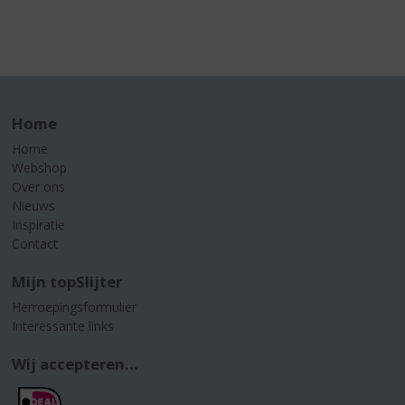
Home
Home
Webshop
Over ons
Nieuws
Inspiratie
Contact
Mijn topSlijter
Herroepingsformulier
Interessante links
Wij accepteren...