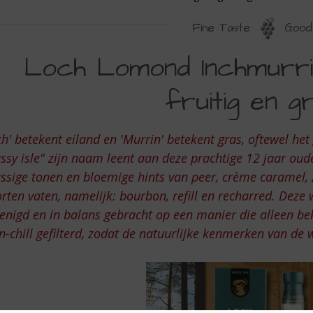
Fine Taste
Good 
OCH
Loch Lomond Inchmurrin 
OMOND
fruitig en g
NCHMURRIN
2YO
ch' betekent eiland en 'Murrin' betekent gras, oftewel het
ssy isle" zijn naam leent aan deze prachtige 12 jaar oude
ACHT
ssige tonen en bloemige hints van peer, crème caramel, zac
RUITIG
rten vaten, namelijk: bourbon, refill en recharred. Deze
N
enigd en in balans gebracht op een manier die alleen beke
-chill gefilterd, zodat de natuurlijke kenmerken van de w
RASSIG