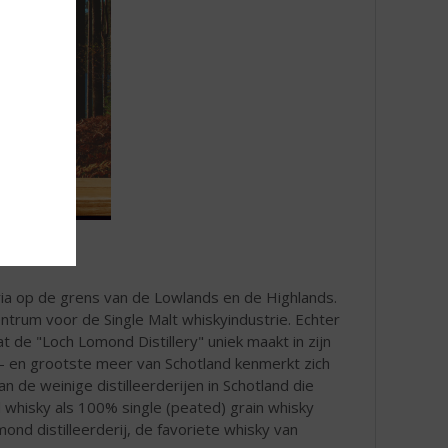
dria op de grens van de Lowlands en de Highlands.
trum voor de Single Malt whiskyindustrie. Echter
t de "Loch Lomond Distillery" uniek maakt in zijn
e- en grootste meer van Schotland kenmerkt zich
n de weinige distilleerderijen in Schotland die
 whisky als 100% single (peated) grain whisky
nd distilleerderij, de favoriete whisky van