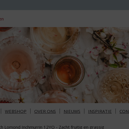
en
WEBSHOP
OVER ONS
NIEUWS
INSPIRATIE
CON
ch Lomond Inchmurrin 12YO - Zacht fruitig en grassig