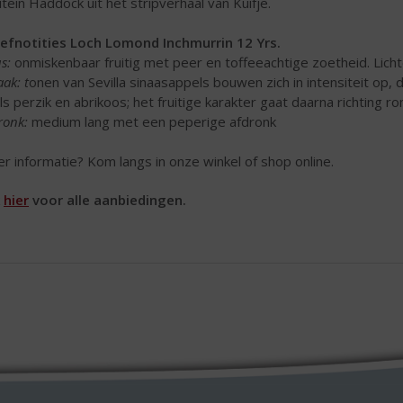
itein Haddock uit het stripverhaal van Kuifje.
efnotities Loch Lomond Inchmurrin 12 Yrs.
s:
onmiskenbaar fruitig met peer en toffeeachtige zoetheid. Lic
ak: t
onen van Sevilla sinaasappels bouwen zich in intensiteit op,
ls perzik en abrikoos; het fruitige karakter gaat daarna richting r
ronk:
medium lang met een peperige afdronk
r informatie? Kom langs in onze winkel of shop online.
k
hier
voor alle aanbiedingen.