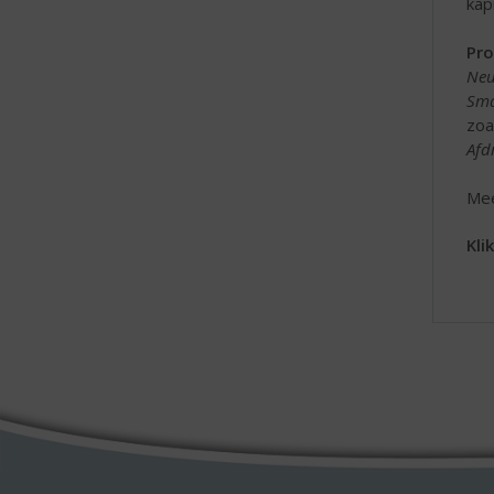
kap
Pro
Neu
Sma
zoa
Afd
Mee
Kli