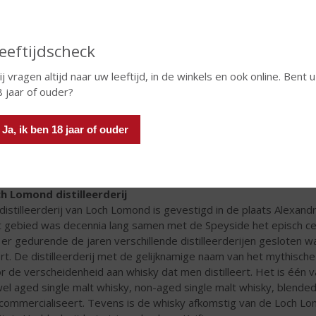
eeftijdscheck
j vragen altijd naar uw leeftijd, in de winkels en ook online. Bent u
 jaar of ouder?
Ja, ik ben 18 jaar of ouder
h Lomond distilleerderij
distilleerderij van Loch Lomond is gevestigd in de plaats Alexan
 gebied was decennia lang samen met de Speyside het episch cen
n er gedurende de jaren verschillende distilleerderijen gesloten wa
rt. De distilleerderij met de gelijknamige naam van het mythisch
r de verscheidenheid aan whisky dat men distilleert. Het is één va
el aged single malt whisky, non-aged single malt whisky, blended
commercialiseert. Tevens is de whisky afkomstig van de Loch Lomo