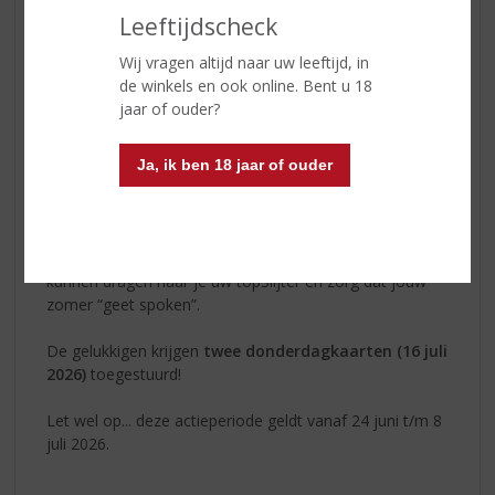
Leeftijdscheck
Wij vragen altijd naar uw leeftijd, in
de winkels en ook online. Bent u 18
Tante Rikie was goed gemutst en heeft ons 30 (!)
jaar of ouder?
vrijkaarten toegeschoven om te verdelen onder jullie.
Het enige wat je moet doen is een liter of 10-pack
Nozem Oil op de kop tikken, schrijf je contactgegevens
Ja, ik ben 18 jaar of ouder
op de kassabon en laat deze bij ons achter, dan goed je
keeltje smeren,en wie weet sta jij dan samen met je
vriend(in) te ronken van geluk op de heilige weilanden
van de Zwarte Cross. Ren dus zo snel als je beentjes je
kunnen dragen naar je úw topSlijter en zorg dat jouw
zomer “geet spoken”.
De gelukkigen krijgen
twee donderdagkaarten (16 juli
2026)
toegestuurd!
Let wel op... deze actieperiode geldt vanaf 24 juni t/m 8
juli 2026.