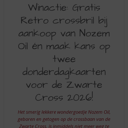
WINACTIE
S
Winactie: Gratis
p
GRATIS
r
Retro crossbril bij
RETRO
i
n
CROSSBRIL
aankoop van Nozem
g
OF
n
Oil én maak kans op
a
MAAK
a
KANS
r
twee
d
OP
e
donderdagkaarten
ZWARTE
n
a
CROSS
voor de Zwarte
v
KAARTEN
i
Cross 2026!
g
2026
a
BIJ
t
Het smerig lekkere wondergoedje Nozem Oil,
AANKOOP
i
geboren en getogen op de crossbaan van de
e
VAN
Zwarte Cross, is inmiddels niet meer weg te