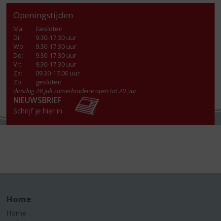
Openingstijden
Ma
:
Gesloten
Di
:
9.30-17.30 uur
Wo
:
9.30-17.30 uur
Do
:
9.30-17.30 uur
Vr
:
9.30-17.30 uur
Za
:
09.30-17.00 uur
Zo:
gesloten
dinsdag 28 juli zomerbraderie open tot 20 uur
NIEUWSBRIEF
Schrijf je hier in
Home
Home