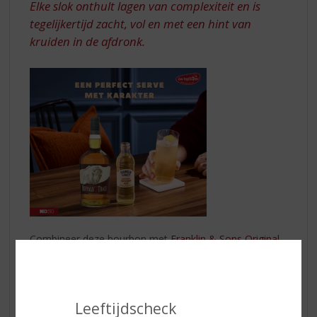
Elke slok onthult lagen van complexiteit en is
tegelijkertijd zacht, vol en met een hint van
kruiden in de afdronk.
Combineer deze bourbon met
Franklin & Sons Original
Ginger Ale
voor een frisse, kruidige twist. Deze premium
mixer, gemaakt met natuurlijke gemberextracten en
bronwater uit Groot-Brittannië, brengt een subtiele
warmte en verfijnde bruis die perfect aansluit bij het
Leeftijdscheck
karakter van Buffalo Trace. Samen vormen ze een