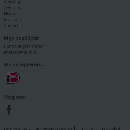
Webshop
Over ons
Nieuws
Inspiratie
Contact
Mijn topSlijter
Herroepingsformulier
Interessante links
Wij accepteren...
Volg ons
F
a
Designed by YOOKY smart concepts
GEEN 18 GEEN alcohol