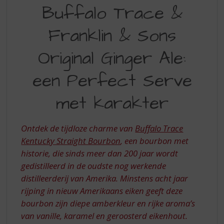
BUFFALO
S
Buffalo Trace &
p
TRACE
r
Franklin & Sons
FRANKLIN
i
n
SONS
Original Ginger Ale:
g
ORIGINAL
n
een Perfect Serve
a
GINGER
a
ALE
r
met karakter
d
EEN
e
PERFECT
n
Ontdek de tijdloze charme van
Buffalo Trace
a
SERVE
Kentucky Straight Bourbon
, een bourbon met
v
historie, die sinds meer dan 200 jaar wordt
MET
i
gedistilleerd in de oudste nog werkende
g
KARAKTER
distilleerderij van Amerika. Minstens acht jaar
a
rijping in nieuw Amerikaans eiken geeft deze
t
i
bourbon zijn diepe amberkleur en rijke aroma’s
e
van vanille, karamel en geroosterd eikenhout.