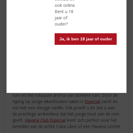
ook online.
Bent u 18
jaar of
shaker met ijs
ouder?
2. Voeg
Smirnoff
toe aan de shaker
3. Voeg vanillesiroop toe
4. Passievruchtensap toevoegen
Ja, ik ben 18 jaar of ouder
5. Voeg passievruchtenlikeur toe
6. Schud gedurende 15 seconden
7. Zeef in een martini-cocktailglas
8. Garneer met ½ passievrucht
Havana Club Añejo Especial
Havana Club Especial combineert de lichtheid van witte
rum en het robuuste aroma van donkere rum. Door de
rijping op jonge eikenhouten vaten is
Especial
zacht en
vol met een vleugje vanille. Dat proeft u én ziet u aan
de prachtige amberkleur dat het jonge hout aan de rum
geeft.
Havana Club Especial
leent zich perfect voor het
bereiden van de echte Cuba Libre of een Havana Limón!