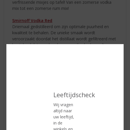
verfrissende mixjes op tafel! Van een zomerse vodka
mix tot een zomerse rum mix!
Smirnoff Vodka Red
Driemaal gedistilleerd om zijn optimale puurheid en
kwaliteit te behalen. De unieke smaak wordt
veroorzaakt doordat het distillaat wordt gefiltreerd met
houtskool dat van de schors van zilverberk wordt
gemaakt. Drink
Smirnoff Vodka Red
puur of probeer de
Smirnoff Passievrucht martini cocktail!
1.
Leeftijdscheck
Vul
Wij vragen
altijd naar
uw leeftijd,
in de
winkels en