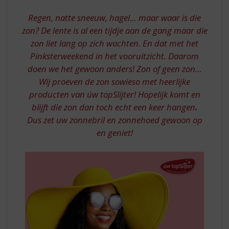
S
ZON
p
Regen, natte sneeuw, hagel… maar waar is die
r
IN
zon? De lente is al een tijdje aan de gang maar die
i
HUIS
zon liet lang op zich wachten. En dat met het
n
g
Pinksterweekend in het vooruitzicht. Daarom
-
n
doen we het gewoon anders! Zon of geen zon…
AANBIEDINGEN
a
Wij proeven de zon sowieso met heerlijke
a
producten van úw topSlijter! Hopelijk komt en
r
blijft die zon dan toch echt een keer hangen
.
d
Dus zet uw zonnebril en zonnehoed gewoon op
e
n
en geniet!
a
v
i
g
a
t
i
e