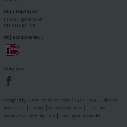
Mijn topSlijter
Herroepingsformulier
Interessante links
Wij accepteren...
Volg ons
F
a
Designed by YOOKY smart concepts
GEEN 18 GEEN alcohol
c
IDIN/ITSME
sitemap
Privacy Statement
Disclaimer
Verantwoord alcoholgebruik
Leveringsvoorwaarden
e