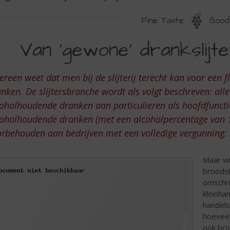
Fine Taste
Good 
AN
Van ‘gewone’ drankslijte
GEWONE’
RANKSLIJTER
ereen weet dat men bij de slijterij terecht kan voor een 
AAR
nken. De slijtersbranche wordt als volgt beschreven: all
OPSLIJTER
oholhoudende dranken aan particulieren als hoofdfuncti
coholhoudende dranken (met een alcoholpercentage van 1
rbehouden aan bedrijven met een volledige vergunning: s
Maar wi
broodsl
omschri
kleinha
handels
hoeveel
ook bro