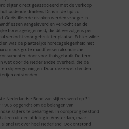
rd slijter direct geassocieerd met de verkoop
oholhoudende dranken. Dit is in de tijd zo
d. Gedistilleerde dranken werden vroeger in
andflessen aangeleverd en verkocht aan de
lijke horecagelegenheid, die dit vervolgens per
 pul verkocht voor gebruik ter plaatse. Echter wilde
ien was de plaatselijke horecagelegenheid niet
 daarom ook grote mandflessen alcoholische
 aan consumenten door voor thuisgebruik. De term
n een wet door de Nederlandse overheid, die de
p- en slijtvergunningen. Door deze wet dienden
jterijen ontstonden.
te Nederlandse Bond van slijters werd op 31
 1905 opgericht om de belangen van
ndse slijters te behartigen. In oorsprong bestond
 alleen uit een afdeling in Amsterdam, maar
 al snel uit over heel Nederland. Ook ontstond