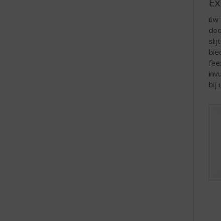
Ex
úw 
doo
sli
bie
fee
inv
bij