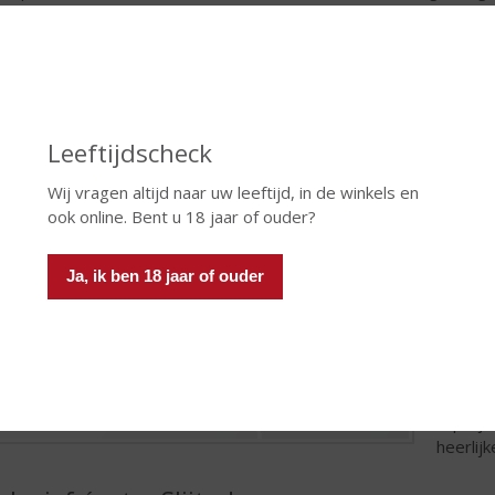
er belangrijk onderdeel van deze wet is dat het verboden is alc
ger dan 18 jaar. Iedere slijterij in Nederland dient zich strikt aan
rnaast uiteraard specifieke kennis nodig over alcoholhoudende d
ar onderscheidt een topSlijter zich?
Leeftijdscheck
Een topS
niet vo
Wij vragen altijd naar uw leeftijd, in de winkels en
maar he
ook online. Bent u 18 jaar of ouder?
Daarom 
het ass
uitgebr
Ja, ik ben 18 jaar of ouder
dan ook
uitgebr
onbeken
huismer
product
topSlij
heerlijk