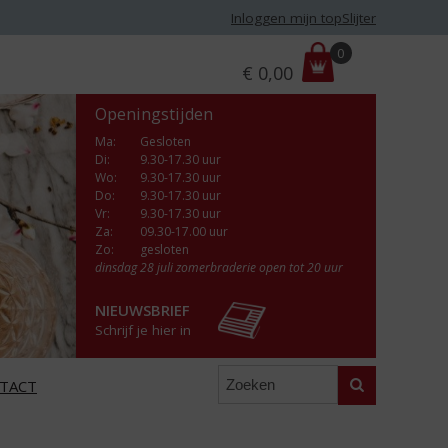
Inloggen mijn topSlijter
P
0
€
0,00
r
i
Openingstijden
j
s
Ma
:
Gesloten
Di
:
9.30-17.30 uur
:
Wo
:
9.30-17.30 uur
Do
:
9.30-17.30 uur
Vr
:
9.30-17.30 uur
Za
:
09.30-17.00 uur
Zo:
gesloten
dinsdag 28 juli zomerbraderie open tot 20 uur
NIEUWSBRIEF
Schrijf je hier in
Zoeken
TACT