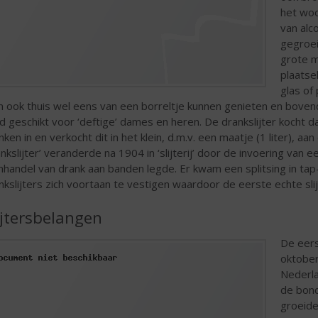
het woo
van alc
gegroei
grote m
plaatse
glas of
 ook thuis wel eens van een borreltje kunnen genieten en bovend
ijd geschikt voor ‘deftige’ dames en heren. De drankslijter kocht
nken in en verkocht dit in het klein, d.m.v. een maatje (1 liter),
ankslijter’ veranderde na 1904 in ‘slijterij’ door de invoering va
inhandel van drank aan banden legde. Er kwam een splitsing in ta
nkslijters zich voortaan te vestigen waardoor de eerste echte sli
ijtersbelangen
De eers
oktober
Nederla
de bond
groeide