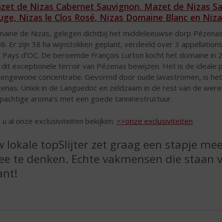
zet de Nizas Cabernet Sauvignon, Mazet de Nizas Sau
uge, Nizas le Clos Rosé, Nizas Domaine Blanc en Ni
aine de Nizas, gelegen dichtbij het middeleeuwse dorp Pézenas i
8. Er zijn 38 ha wijnstokken geplant, verdeeld over 3 appellat
 Pays d’OC. De beroemde François Lurton kocht het domaine in 
 dit exceptionele terroir van Pézenas bewijzen. Het is de ideale
tengewone concentratie. Gevormd door oude lavastromen, is het t
enas. Uniek in de Languedoc en zeldzaam in de rest van de wereld.
pachtige aroma’s met een goede tanninestructuur.
t u al onze exclusiviteiten bekijken:
>>onze exclusiviteiten
 lokale topSlijter zet graag een stapje me
e te denken. Echte vakmensen die staan vo
ant!