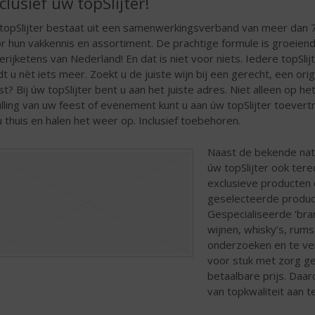
clusief úw topSlijter!
topSlijter bestaat uit een samenwerkingsverband van meer dan 70
r hun vakkennis en assortiment. De prachtige formule is groeien
jterijketens van Nederland! En dat is niet voor niets. Iedere topSli
dt u nèt iets meer. Zoekt u de juiste wijn bij een gerecht, een ori
st? Bij úw topSlijter bent u aan het juiste adres. Niet alleen op 
ulling van uw feest of evenement kunt u aan úw topSlijter toeve
 u thuis en halen het weer op. Inclusief toebehoren.
Naast de bekende nati
úw topSlijter ook ter
exclusieve producten 
geselecteerde producte
Gespecialiseerde ‘br
wijnen, whisky’s, rums
onderzoeken en te ver
voor stuk met zorg ge
betaalbare prijs. Daar
van topkwaliteit aan t