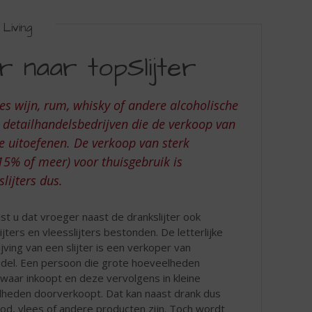
Living
r naar topSlijter
fles wijn, rum, whisky of andere alcoholische
e detailhandelsbedrijven die de verkoop van
e uitoefenen. De verkoop van sterk
5% of meer) voor thuisgebruik is
lijters dus.
st u dat vroeger naast de drankslijter ook
ijters en vleesslijters bestonden. De letterlijke
jving van een slijter is een verkoper van
ndel. Een persoon die grote hoeveelheden
waar inkoopt en deze vervolgens in kleine
heden doorverkoopt. Dat kan naast drank dus
od, vlees of andere producten zijn. Toch wordt