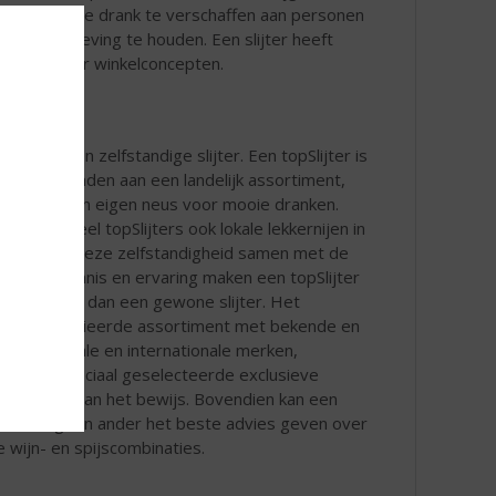
oholhoudende drank te verschaffen aan personen
 deze regelgeving te houden. Een slijter heeft
rank en over winkelconcepten.
lijter is een zelfstandige slijter. Een topSlijter is
lledig gebonden aan een landelijk assortiment,
eft ook een eigen neus voor mooie dranken.
hebben veel topSlijters ook lokale lekkernijen in
ortiment. Deze zelfstandigheid samen met de
eide vakkennis en ervaring maken een topSlijter
 veel meer dan een gewone slijter. Het
eide, gevarieerde assortiment met bekende en
de nationale en internationale merken,
ken en speciaal geselecteerde exclusieve
en is daarvan het bewijs. Bovendien kan een
ter u als geen ander het beste advies geven over
e wijn- en spijscombinaties.