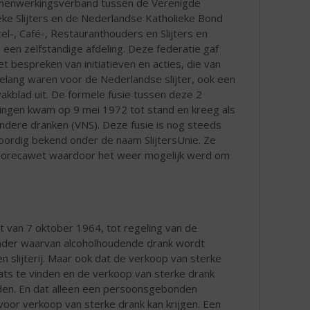
menwerkingsverband tussen de Verenigde
eke Slijters en de Nederlandse Katholieke Bond
el-, Café-, Restauranthouders en Slijters en
een zelfstandige afdeling. Deze federatie gaf
et bespreken van initiatieven en acties, die van
elang waren voor de Nederlandse slijter, ook een
svakblad uit. De formele fusie tussen deze 2
ingen kwam op 9 mei 1972 tot stand en kreeg als
andere dranken (VNS). Deze fusie is nog steeds
woordig bekend onder de naam SlijtersUnie. Ze
n Horecawet waardoor het weer mogelijk werd om
 van 7 oktober 1964, tot regeling van de
 kader waarvan alcoholhoudende drank wordt
en slijterij. Maar ook dat de verkoop van sterke
plaats te vinden en de verkoop van sterke drank
vinden. En dat alleen een persoonsgebonden
oor verkoop van sterke drank kan krijgen. Een