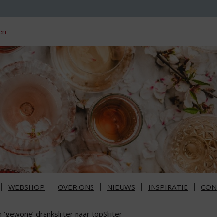
en
WEBSHOP
OVER ONS
NIEUWS
INSPIRATIE
CON
 ‘gewone’ drankslijter naar topSlijter