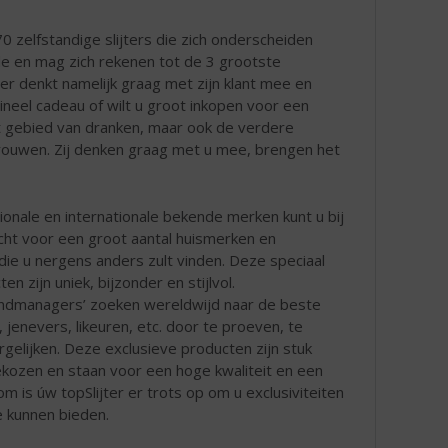
 zelfstandige slijters die zich onderscheiden
de en mag zich rekenen tot de 3 grootste
jter denkt namelijk graag met zijn klant mee en
gineel cadeau of wilt u groot inkopen voor een
het gebied van dranken, maar ook de verdere
rtrouwen. Zij denken graag met u mee, brengen het
onale en internationale bekende merken kunt u bij
echt voor een groot aantal huismerken en
die u nergens anders zult vinden. Deze speciaal
n zijn uniek, bijzonder en stijlvol.
andmanagers’ zoeken wereldwijd naar de beste
, jenevers, likeuren, etc. door te proeven, te
gelijken. Deze exclusieve producten zijn stuk
kozen en staan voor een hoge kwaliteit en een
om is úw topSlijter er trots op om u exclusiviteiten
e kunnen bieden.