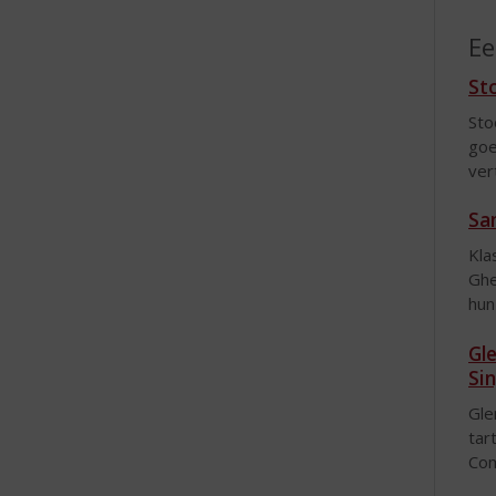
Ee
St
Sto
goe
ver
Sa
Kla
Ghe
hun
Gl
Si
Gle
tar
Co