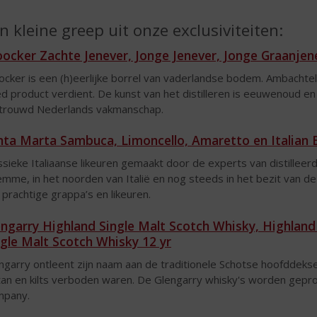
n kleine greep uit onze exclusiviteiten:
oocker
Zachte Jenever, Jonge Jenever, Jonge Graanjen
ocker is een (h)eerlijke borrel van vaderlandse bodem. Ambachtel
d product verdient. De kunst van het distilleren is eeuwenoud en he
trouwd Nederlands vakmanschap.
nta Marta Sambuca, Limoncello, Amaretto en Italian 
ssieke Italiaanse likeuren gemaakt door de experts van distilleerderi
mme, in het noorden van Italië en nog steeds in het bezit van de
 prachtige grappa’s en likeuren.
engarry Highland Single Malt Scotch Whisky, Highlan
ngle Malt Scotch Whisky 12 yr
ngarry ontleent zijn naam aan de traditionele Schotse hoofddek
tan en kilts verboden waren. De Glengarry whisky's worden gepr
mpany.