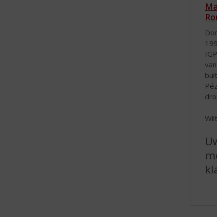
Ma
Ro
Dom
199
IGP
van
bui
Péz
dro
Wil
Uw
me
kl