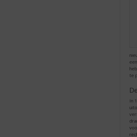
nie
een
heb
te 
De
In 
uit
ver
dra
voo
rec