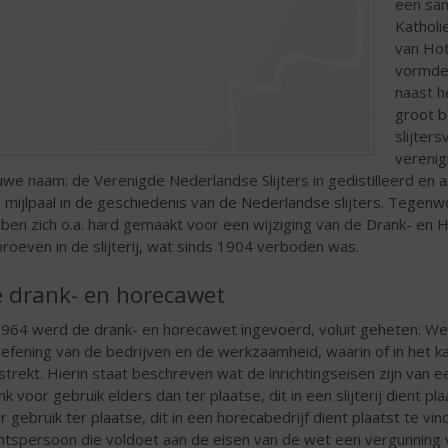
een sa
Katholi
van Hot
vormde 
naast h
groot b
slijter
verenig
uwe naam: de Verenigde Nederlandse Slijters in gedistilleerd en 
 mijlpaal in de geschiedenis van de Nederlandse slijters. Tegen
ben zich o.a. hard gemaakt voor een wijziging van de Drank- e
proeven in de slijterij, wat sinds 1904 verboden was.
 drank- en horecawet
1964 werd de drank- en horecawet ingevoerd, voluit geheten: Wet
oefening van de bedrijven en de werkzaamheid, waarin of in het
strekt. Hierin staat beschreven wat de inrichtingseisen zijn van e
nk voor gebruik elders dan ter plaatse, dit in een slijterij dient 
r gebruik ter plaatse, dit in een horecabedrijf dient plaatst te 
htspersoon die voldoet aan de eisen van de wet een vergunning v