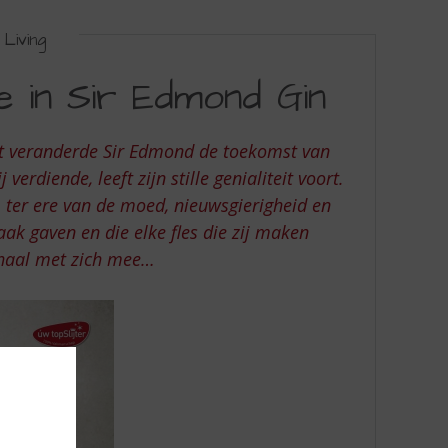
Living
e in Sir Edmond Gin
nct veranderde Sir Edmond de toekomst van
erdiende, leeft zijn stille genialiteit voort.
, ter ere van de moed, nieuwsgierigheid en
ak gaven en die elke fles die zij maken
erhaal met zich mee…