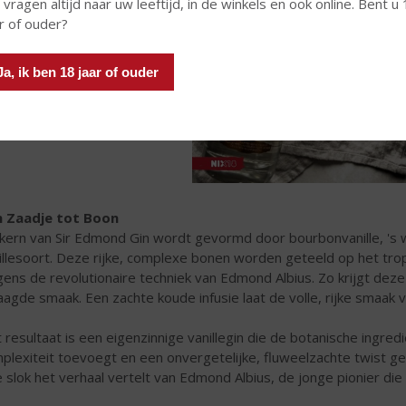
 vragen altijd naar uw leeftijd, in de winkels en ook online. Bent u
r of ouder?
Ja, ik ben 18 jaar of ouder
 Zaadje tot Boon
kern van Sir Edmond Gin wordt gevormd door bourbonvanille, '
illesoort. Deze rijke, complexe bonen worden geteeld op het tr
gens de revolutionaire techniek van Edmond Albius. Zo krijgt dez
aagde smaak. Een zachte koude infusie laat de volle, rijke smaak va
 resultaat is een eigenzinnige vanillegin die de botanische ingred
plexiteit toevoegt en een onvergetelijke, fluweelzachte twist ge
e slok het verhaal vertelt van Edmond Albius, de jonge pionier die 