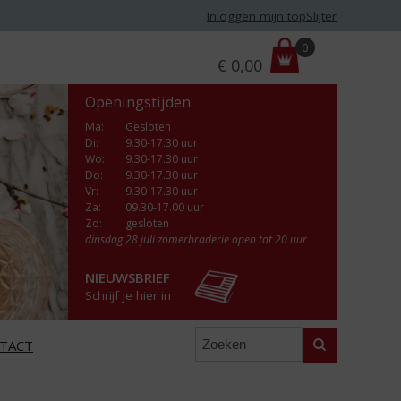
Inloggen mijn topSlijter
P
0
€
0,00
r
i
Openingstijden
j
s
Ma
:
Gesloten
Di
:
9.30-17.30 uur
:
Wo
:
9.30-17.30 uur
Do
:
9.30-17.30 uur
Vr
:
9.30-17.30 uur
Za
:
09.30-17.00 uur
Zo:
gesloten
dinsdag 28 juli zomerbraderie open tot 20 uur
NIEUWSBRIEF
Schrijf je hier in
Zoeken
TACT