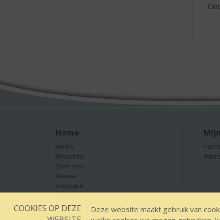
On
Home
Mijn
Home
Herro
Webshop
Inter
Over ons
Nieuws
Inspiratie
Contact
COOKIES OP DEZE
Deze website maakt gebruik van cooki
WEBSITE
Designed by YOOKY smart concepts
GEEN 18 GEEN