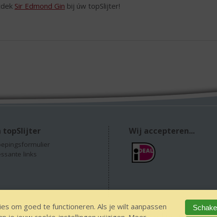
tdek
Sir Edmond Gin
bij úw topSlijter!
 topSlijter
Wij accepteren...
epingsformulier
essante links
es om goed te functioneren. Als je wilt aanpassen
Schakel
 alcohol
IDIN/ITSME
sitemap
Privacy Statement
Disclaimer
Ver