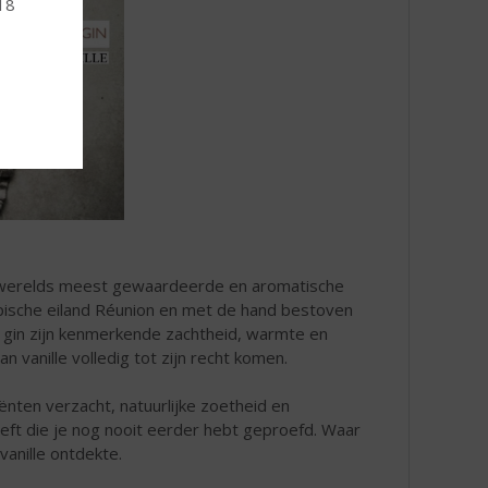
 18
s werelds meest gewaardeerde en aromatische
opische eiland Réunion en met de hand bestoven
e gin zijn kenmerkende zachtheid, warmte en
n vanille volledig tot zijn recht komen.
iënten verzacht, natuurlijke zoetheid en
eft die je nog nooit eerder hebt geproefd. Waar
vanille ontdekte.