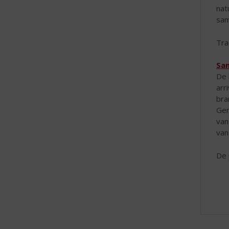
nat
sam
Tra
San
De 
arr
bra
Gen
van
van
De 