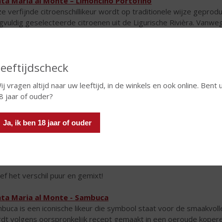
ta Maria al Monte – Limoncino Portofino
e verfijnde citroenschillikeur wordt op traditionele wijze geprodu
gvuldig geselecteerde citroenen uit de Ligurische Rivièra. Vanw
oncino genoemd, in Zuid Italië heet het Limoncello.
r het natuurlijke verwerkingsproces blijven de meest aangename
s geplukt fruit behouden. Onze Limoncino wordt door de fans als
Leeftijdscheck
nk zoals ze het in Italië doen: puur ijskoud, of een paar druppeltj
ij vragen altijd naar uw leeftijd, in de winkels en ook online. Bent 
secco!
8 jaar of ouder?
ta Maria al Monte - Amaretto
Amaretto van Santa Maria al Monte is zoals een échte Italiaanse 
Ja, ik ben 18 jaar of ouder
ndelen. Gemaakt volgens een authentiek familierecept dat uitslui
 distillatie en infusie van allerlei kruiden, vanille, met de hand 
e Brandy is toegevoegd.
ef het verschil puur en gemixt!
ta Maria al Monte - Sambuca
buca is een iconische likeur die symbool staat voor de smaakvolle
dt volgens oorspronkelijk recept gemaakt in een oeroude koperen