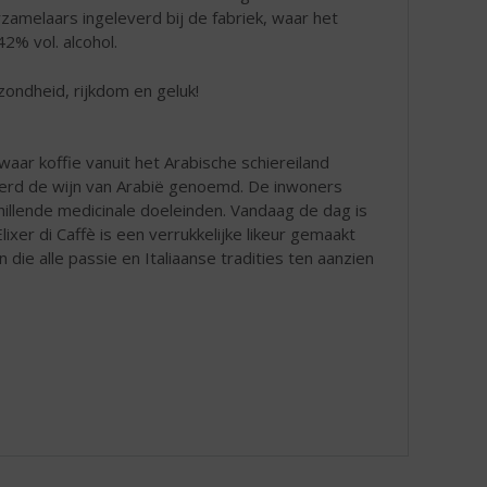
rzamelaars ingeleverd bij de fabriek, waar het
2% vol. alcohol.
zondheid, rijkdom en geluk!
ar koffie vanuit het Arabische schiereiland
 werd de wijn van Arabië genoemd. De inwoners
llende medicinale doeleinden. Vandaag de dag is
xer di Caffè is een verrukkelijke likeur gemaakt
ie alle passie en Italiaanse tradities ten aanzien