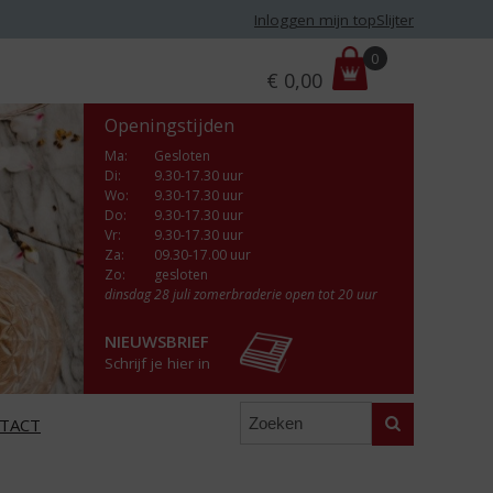
Inloggen mijn topSlijter
P
0
€
0,00
r
i
Openingstijden
j
s
Ma
:
Gesloten
Di
:
9.30-17.30 uur
:
Wo
:
9.30-17.30 uur
Do
:
9.30-17.30 uur
Vr
:
9.30-17.30 uur
Za
:
09.30-17.00 uur
Zo:
gesloten
dinsdag 28 juli zomerbraderie open tot 20 uur
NIEUWSBRIEF
Schrijf je hier in
Zoeken
TACT