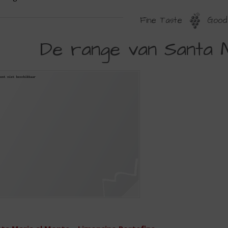
Fine Taste
Good 
E
De range van Santa 
ANGE
AN
ANTA
ARIA
L
ONTE