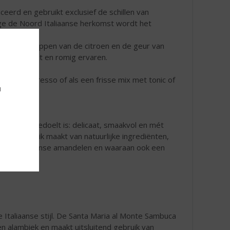
ceerd en gebruikt exclusief de schillen van
ege de Noord Italiaanse herkomst wordt het
 eigenschappen van de citroen en de geur van
 minder zoet en romig ervaren.
es in uw espresso of als een frisse mix met tonic of
u
Amaretto bedoelt is: delicaat, smaakvol en mét
tend gebruik maakt van natuurlijke ingrediënten,
geplukte Siciliaanse amandelen en waaraan ook een
 Italiaanse stijl. De Santa Maria al Monte Sambuca
 alambiek en maakt uitsluitend gebruik van