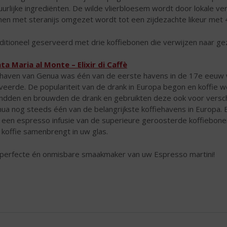
uurlijke ingrediënten. De wilde vlierbloesem wordt door lokale ve
en met steranijs omgezet wordt tot een zijdezachte likeur met 4
ditioneel geserveerd met drie koffiebonen die verwijzen naar ge
ta Maria al Monte – Elixir di Caffè
haven van Genua was één van de eerste havens in de 17e eeuw wa
iveerde. De populariteit van de drank in Europa begon en koffie
ndden en brouwden de drank en gebruikten deze ook voor verschi
ua nog steeds één van de belangrijkste koffiehavens in Europa. Eli
 een espresso infusie van de superieure geroosterde koffiebonen d
 koffie samenbrengt in uw glas.
perfecte én onmisbare smaakmaker van uw Espresso martini!