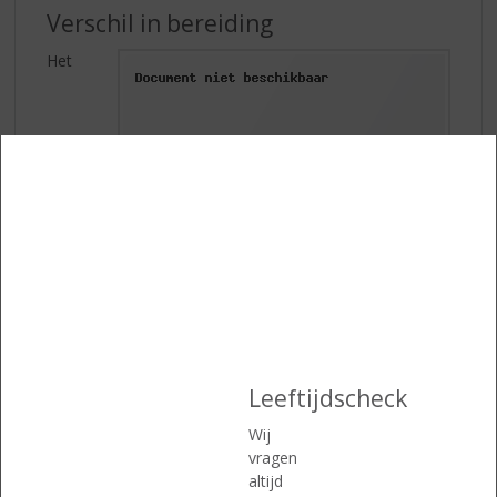
Verschil in bereiding
Het
Leeftijdscheck
Wij
vragen
altijd