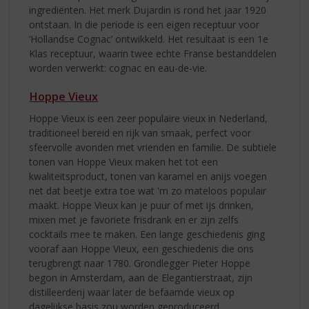
ingrediënten. Het merk Dujardin is rond het jaar 1920
ontstaan. In die periode is een eigen receptuur voor
‘Hollandse Cognac’ ontwikkeld. Het resultaat is een 1e
Klas receptuur, waarin twee echte Franse bestanddelen
worden verwerkt: cognac en eau-de-vie.
Hoppe Vieux
Hoppe Vieux is een zeer populaire vieux in Nederland,
traditioneel bereid en rijk van smaak, perfect voor
sfeervolle avonden met vrienden en familie. De subtiele
tonen van Hoppe Vieux maken het tot een
kwaliteitsproduct, tonen van karamel en anijs voegen
net dat beetje extra toe wat 'm zo mateloos populair
maakt. Hoppe Vieux kan je puur of met ijs drinken,
mixen met je favoriete frisdrank en er zijn zelfs
cocktails mee te maken. Een lange geschiedenis ging
vooraf aan Hoppe Vieux, een geschiedenis die ons
terugbrengt naar 1780. Grondlegger Pieter Hoppe
begon in Amsterdam, aan de Elegantierstraat, zijn
distilleerderij waar later de befaamde vieux op
dagelijkse basis zou worden geproduceerd.