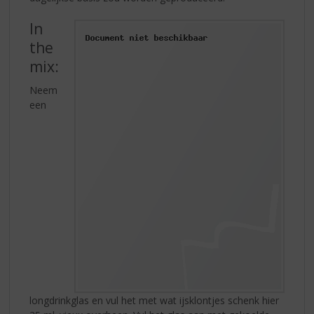
In
the
mix:
Neem
een
longdrinkglas en vul het met wat ijsklontjes schenk hier