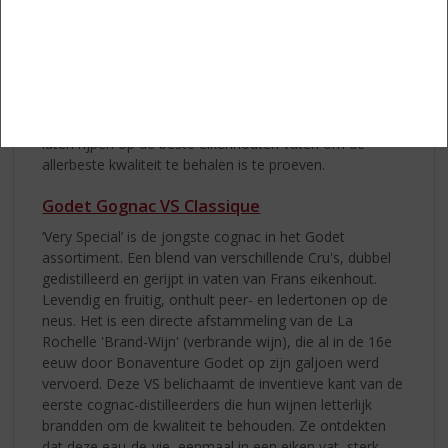
cognac toegevoegd. Het alcoholpercentage van vieux
ligt meestal iets lager dan bij cognac en is minimaal
35%.
Cognac
Dat de Fransen met trots hun cognac distilleren en
laten rijpen op de beste eikenhouten vaten om de
allerbeste kwaliteit te behalen is te proeven.
Godet Gognac VS Classique
‘Very Special’ is de jongste cognac in het Godet
assortiment. Een blend van verschillende Cru's, dubbel
gedistilleerd en gerijpt in vaten van Frans eikenhout.
Levendig en fruitig, onthult peer- en ledertonen op de
neus. Het is een directe afstammeling van de La
Rochelle 'Brand-Wijn' (verbrande wijn), die al in de 16e
eeuw door Bonaventure Godet op zijn galjoen werd
vervoerd. Deze VS belichaamt de inventieve kant van de
eerste cognac-distilleerders die hun wijnen letterlijk
brandden om de kwaliteit te behouden. Ze ontdekten
dat deze eau-de-vie, eenmaal in een eiken vat, sterk