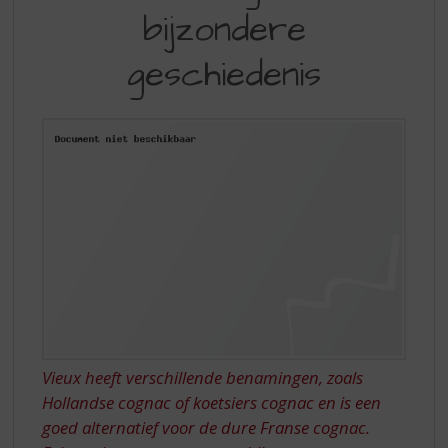
S
bijzondere
COGNAC,
p
r
EEN
geschiedenis
i
BIJZONDERE
n
g
GESCHIEDENIS
n
a
a
r
d
e
n
a
v
i
g
a
Vieux heeft verschillende benamingen, zoals
t
Hollandse cognac of koetsiers cognac en is een
i
e
goed alternatief voor de dure Franse cognac.