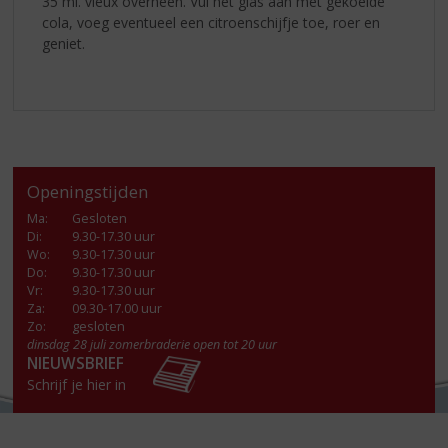
35 ml. vieux overheen. Vul het glas aan met gekoelde
cola, voeg eventueel een citroenschijfje toe, roer en
geniet.
Openingstijden
Ma
:
Gesloten
Di
:
9.30-17.30 uur
Wo
:
9.30-17.30 uur
Do
:
9.30-17.30 uur
Vr
:
9.30-17.30 uur
Za
:
09.30-17.00 uur
Zo:
gesloten
dinsdag 28 juli zomerbraderie open tot 20 uur
NIEUWSBRIEF
Schrijf je hier in