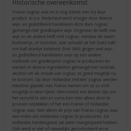
Historische overeenkomst
Franse cognac was en is nog steeds een vrij duur
product. In o.a. Nederland werd vroeger door diverse
wijn- en gedistilleerd handelaren deze dure cognac
gemengd met goedkopere wijn. Ongeveer de helft met
wijn en de andere helft met cognac. Vandaar de naam
koetsiertje, of Kutscher, wat vertaald uit het Duits half-
om-half drankje betekent. Eind 1800 gingen veel wijn-
en gedistilleerd handelaren over op een andere
methode om goedkopere cognac te produceren en
werden er diverse ingrediënten gemengd met neutrale
alcohol om de smaak van cognac zo goed mogelijk na
te bootsen. Op deze Hollandse ‘imitatie’ cognac werden
etiketten geplakt met Franse namen om ze zo echt
mogelijk te laten lijken. Men moest een kenner zijn om
het verschil te zien en soms kon men alleen door te
proeven ontdekken of het een Franse of Hollandse
cognac was. Niet alleen de prijs van Franse cognac was
een reden om Hollandse cognac te produceren. De
Hollandse handelsgeest zal zeker meegespeeld hebben.
Ook werd er niet of nauwelijks gecontroleerd en er