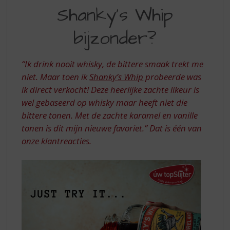
S
Shanky's Whip
A
p
r
MUST
bijzonder?
i
TRY
n
g
“Ik drink nooit whisky, de bittere smaak trekt me
n
niet. Maar toen ik
Shanky’s Whip
probeerde was
a
a
ik direct verkocht! Deze heerlijke zachte likeur is
r
wel gebaseerd op whisky maar heeft niet die
d
bittere tonen. Met de zachte karamel en vanille
e
tonen is dit mijn nieuwe favoriet.”
Dat is één van
n
onze klantreacties.
a
v
i
g
a
t
i
e