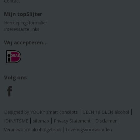
Contact
Mijn topSlijter
Herroepingsformulier
Interessante links
Wij accepteren...
Volg ons
F
a
Designed by YOOKY smart concepts
GEEN 18 GEEN alcohol
c
IDIN/ITSME
sitemap
Privacy Statement
Disclaimer
Verantwoord alcoholgebruik
Leveringsvoorwaarden
e