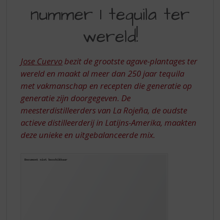
S
nummer 1 tequila ter
NUMMER
p
r
1
wereld!
i
TEQUILA
n
g
TER
Jose Cuervo
bezit de grootste agave-plantages ter
n
WERELD!
wereld en maakt al meer dan 250 jaar tequila
a
a
met vakmanschap en recepten die generatie op
r
generatie zijn doorgegeven. De
d
meesterdistilleerders van La Rojeña, de oudste
e
actieve distilleerderij in Latijns-Amerika, maakten
n
deze unieke en uitgebalanceerde mix.
a
v
i
g
a
t
i
e