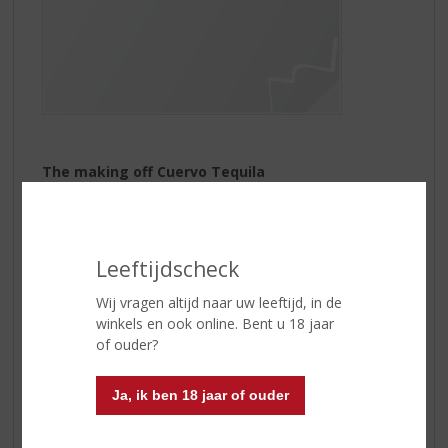
The making off Cuervo Tequila
Cuervo Tequila
wordt gemaakt van agaves. Hiervan
wordt enkel het hart 'de piña' gebruikt. De piñas worden
48 uur gestoomd en vervolgens geperst. Hierna
ondergaat het sap een gisting en een dubbele
Leeftijdscheck
destillatie. De smaak is fris en zacht met tonen van
fruit, citrus en agave. Jose Cuervo Reposado Gold
Wij vragen altijd naar uw leeftijd, in de
tequila serveert u ijskoud als shot volgens de
winkels en ook online. Bent u 18 jaar
Mexicaanse traditie met kaneel en sinaasappel.
of ouder?
Do as the Mexicans do!
Ja, ik ben 18 jaar of ouder
Wilt u een
tequila
op de traditionele manier drinken?
Drink deze dan puur. Zonder limoen en zonder zout.
¡Salud!