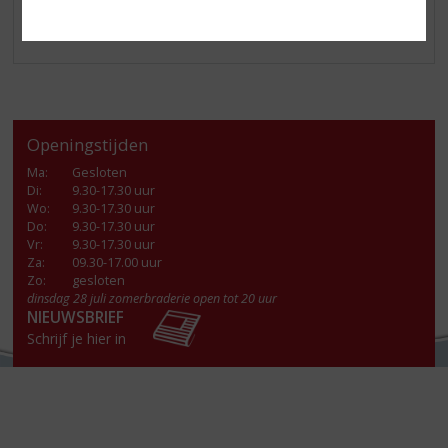
Openingstijden
Ma
:
Gesloten
Di
:
9.30-17.30 uur
Wo
:
9.30-17.30 uur
Do
:
9.30-17.30 uur
Vr
:
9.30-17.30 uur
Za
:
09.30-17.00 uur
Zo:
gesloten
dinsdag 28 juli zomerbraderie open tot 20 uur
NIEUWSBRIEF
Schrijf je hier in