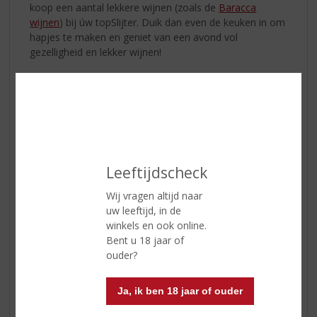
koop een aantal lekkere wijnen (zoals de
Baracca
wijnen
) bij úw topSlijter. Duik dan even de keuken in om
hapjes te maken en geniet van een avond vol
gezelligheid en lekker wijnen!
Leeftijdscheck
Wij vragen altijd naar
uw leeftijd, in de
winkels en ook online.
Bent u 18 jaar of
ouder?
Ja, ik ben 18 jaar of ouder
Heerlijke herfstavonden met een glaasje port.