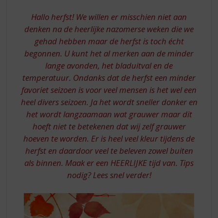
S
p
Hallo herfst! We willen er misschien niet aan
r
denken na de heerlijke nazomerse weken die we
i
gehad hebben maar de herfst is toch écht
n
g
begonnen. U kunt het al merken aan de minder
n
lange avonden, het bladuitval en de
a
temperatuur. Ondanks dat de herfst een minder
a
favoriet seizoen is voor veel mensen is het wel een
r
heel divers seizoen. Ja het wordt sneller donker en
d
het wordt langzaamaan wat grauwer maar dit
e
n
hoeft niet te betekenen dat wij zelf grauwer
a
hoeven te worden. Er is heel veel kleur tijdens de
v
herfst en daardoor veel te beleven zowel buiten
i
als binnen. Maak er een HEERLIJKE tijd van. Tips
g
nodig? Lees snel verder!
a
t
i
e