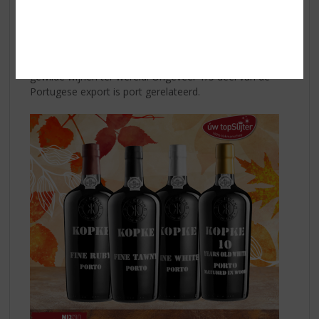
Nu de avonden weer lang en donker zijn en het buiten
vaker nat en koud is, er niets lekkerder is dan bij de
open haard te kruipen met bijvoorbeeld een glaasje
port?
Portwijnen zijn één van de meest gerespecteerde en
gewilde wijnen ter wereld. Ongeveer 1/5 deel van de
Portugese export is port gerelateerd.