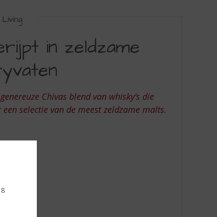
Living
rijpt in zeldzame
ryvaten
 genereuze Chivas blend van whisky’s die
t een selectie van de meest zeldzame malts.
18