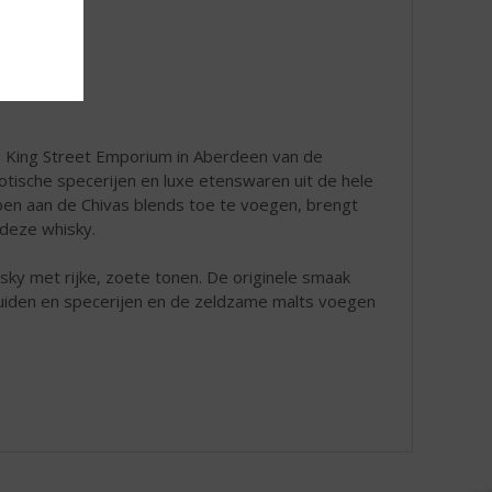
3 King Street Emporium in Aberdeen van de
otische specerijen en luxe etenswaren uit de hele
en aan de Chivas blends toe te voegen, brengt
 deze whisky.
ky met rijke, zoete tonen. De originele smaak
ruiden en specerijen en de zeldzame malts voegen