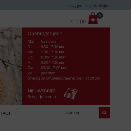
Inloggen mijn topSlijter
P
0
€
0,00
r
i
Openingstijden
j
s
Ma
:
Gesloten
Di
:
9.30-17.30 uur
:
Wo
:
9.30-17.30 uur
Do
:
9.30-17.30 uur
Vr
:
9.30-17.30 uur
Za
:
09.30-17.00 uur
Zo:
gesloten
dinsdag 28 juli zomerbraderie open tot 20 uur
NIEUWSBRIEF
Schrijf je hier in
Zoeken
TACT