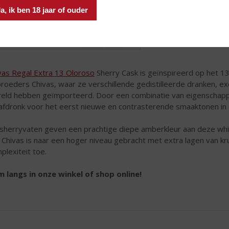
a, ik ben 18 jaar of ouder
vas Regal Extra 13 Oloroso
Sherry Cask is geïnspireerd op het 1
roeders Chivas, waar ze verschillende gedistilleerde dranken, ex
eld hebben geïmporteerd. Door een combinatie van eigenschapp
afdronk voor het eerst nieuwe en contrasterende smaaktonen in
sherryvaten geven een prachtige diepe amberkleur aan deze whis
 Chivas is naar een hoger niveau gebracht met extra lagen van k
plexiteit toe.
 langs in onze winkel of shop online!