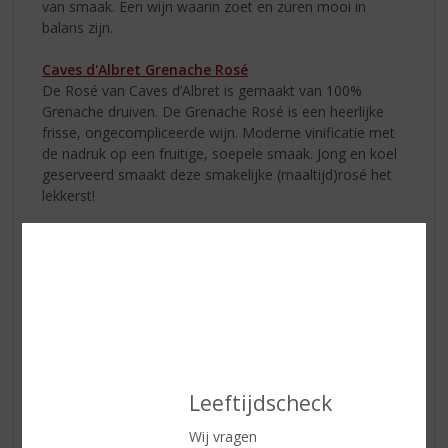
van smaak. Een wijn waarin zoet en zuren mooi in
balans zijn.
Caves d'Albret Grenache Rosé
De Rosé van Caves d’Albret is gemaakt van 100%
Grenache druiven. De Grenache Rosé is een heerlijke
frisse, ongecompliceerde wijn. Moderne vinificatie met
de nadruk op een fruitige, soepele smaak. Jong en koel
geserveerd smaakt deze smakelijke (maaltijd)rosé het
lekkerst!
Caves d'Albret Moelleux
De Moelleux Comté Tolosan is een bijzondere,
lichtzoete wijn met een heerlijke fruitige smaak van rijp
fruit. Een echte allemansvriend die bij elke gelegenheid
past.
Leeftijdscheck
Wij vragen