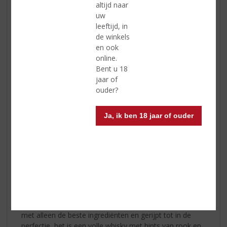
altijd naar
uw
leeftijd, in
de winkels
en ook
online.
Bent u 18
jaar of
ouder?
Ja, ik ben 18 jaar of ouder
Glengarry Highland Scotch Blended Whisky
Glengarry Highland Blended Scotch Whisky is gemaakt
met alleen de beste ingrediënten en gerijpt tot in de
perfectie, het is een volle whisky met hints van rook en