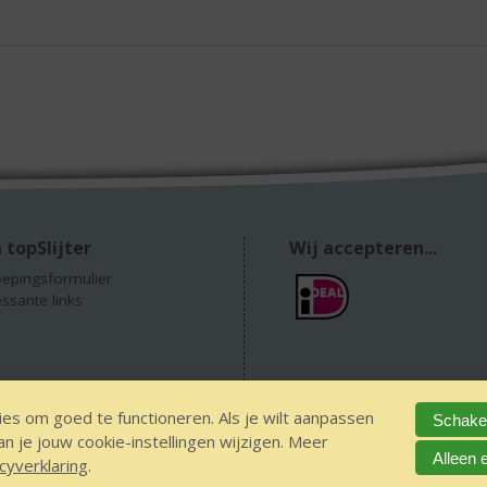
 topSlijter
Wij accepteren...
epingsformulier
essante links
es om goed te functioneren. Als je wilt aanpassen
Schakel
 je jouw cookie-instellingen wijzigen. Meer
 alcohol
IDIN/ITSME
sitemap
Privacy Statement
Disclaimer
Ver
Alleen 
cyverklaring
.