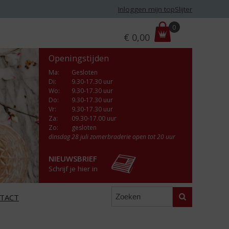
Inloggen mijn topSlijter
P
0
€
0,00
r
i
Openingstijden
j
s
Ma
:
Gesloten
Di
:
9.30-17.30 uur
:
Wo
:
9.30-17.30 uur
Do
:
9.30-17.30 uur
Vr
:
9.30-17.30 uur
Za
:
09.30-17.00 uur
Zo:
gesloten
dinsdag 28 juli zomerbraderie open tot 20 uur
NIEUWSBRIEF
Schrijf je hier in
Zoeken
TACT