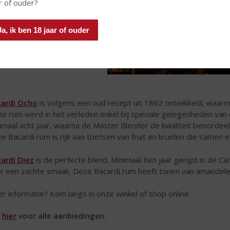
r of ouder?
Ja, ik ben 18 jaar of ouder
ardi Ocho
is volgens een oud recept uit 1862 ontwikkeld, waar
 De rum werd in het verleden enkel bij speciale gelegenheden van 
imaal acht jaar, waarna de Master Blender de kwaliteit beoordeel
e Bacardi rum is rijk aan toetsen van fruit en kruiden die samen
ardi Diez
is de perfecte blend. Minimaal tien jaar gerijpt in de C
r een zachte smaak. Deze Bacardi rum heeft tonen van amandelen
r informatie? Kom langs in onze winkel of shop online.
k
hier
voor alle aanbiedingen.