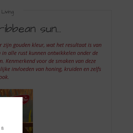
Living
bbean sun...
 zijn gouden kleur, wat het resultaat is van
h in alle rust kunnen ontwikkelen onder de
en. Kenmerkend voor de smaken van deze
lijke invloeden van honing, kruiden en zelfs
 rook.
 18