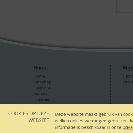
Home
Mijn
Home
Herro
Webshop
Inter
Over ons
Nieuws
Inspiratie
Contact
COOKIES OP DEZE
Deze website maakt gebruik van cooki
WEBSITE
welke cookies we mogen gebruiken, kan
Designed by YOOKY smart concepts
GEEN 18 GEEN
informatie is beschikbaar in onze
priva