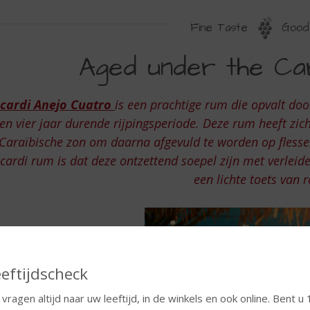
Fine Taste
Good 
GED
Aged under the Cari
NDER
HE
cardi Anejo Cuatro
is een prachtige rum die opvalt door
ARIBEAN
en vier jaar durende rijpingsperiode. Deze rum heeft zic
UN
Caraïbische zon om daarna afgevuld te worden op fless
cardi rum is dat deze ontzettend soepel zijn met verleide
een lichte toets van
eftijdscheck
 vragen altijd naar uw leeftijd, in de winkels en ook online. Bent u