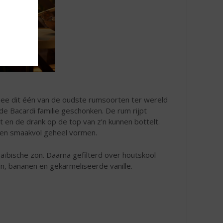
mee dit één van de oudste rumsoorten ter wereld
de Bacardi familie geschonken. De rum rijpt
t en de drank op de top van z’n kunnen bottelt.
 een smaakvol geheel vormen.
araïbische zon. Daarna gefilterd over houtskool
, bananen en gekarmeliseerde vanille.