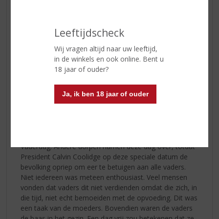
eerste
Leeftijdscheck
Wij vragen altijd naar uw leeftijd,
in de winkels en ook online. Bent u
18 jaar of ouder?
Vaderdag werd gevierd in de Verenigde Staten. Sonera
Ja, ik ben 18 jaar of ouder
Dodd, een Amerikaans meisje, wilde haar alleenstaande
vader bedanken. Sinds de dood van zijn vrouw, tijdens
een bevalling, zorgde hij zelf voor de kinderen. Ze had
gehoord over Moederdag en besloot de
geboortedatum van haar vader uit te roepen tot
Vaderdag. Andere dorpen namen deze dag over, totdat
President Calvin Coolidge op deze speciale datum de
bevolking opriep om eer te betuigen aan alle vaders.
Niet iedereen was meteen enthousiast. Veel mensen
vonden dat vaders dit niet verdienden omdat die zich, in
die tijd, niet echt bemoeiden met de opvoeding. Dit was
een taak van de moeders. Bovendien waren de vaders
de baas in het gezin. Een dag vrij zou betekenen dat ze