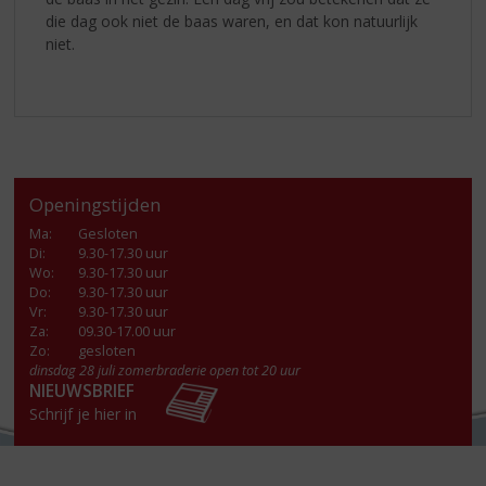
die dag ook niet de baas waren, en dat kon natuurlijk
niet.
Openingstijden
Ma
:
Gesloten
Di
:
9.30-17.30 uur
Wo
:
9.30-17.30 uur
Do
:
9.30-17.30 uur
Vr
:
9.30-17.30 uur
Za
:
09.30-17.00 uur
Zo:
gesloten
dinsdag 28 juli zomerbraderie open tot 20 uur
NIEUWSBRIEF
Schrijf je hier in