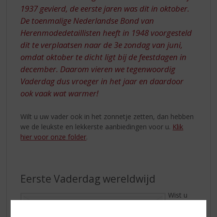
1937 gevierd, de eerste jaren was dit in oktober.
De toenmalige Nederlandse Bond van
Herenmodedetaillisten heeft in 1948 voorgesteld
dit te verplaatsen naar de 3e zondag van juni,
omdat oktober te dicht ligt bij de feestdagen in
december. Daarom vieren we tegenwoordig
Vaderdag dus vroeger in het jaar en daardoor
ook vaak wat warmer!
Wilt u uw vader ook in het zonnetje zetten, dan hebben
we de leukste en lekkerste aanbiedingen voor u.
Klik
hier voor onze folder
.
Eerste Vaderdag wereldwijd
Wist u
dat al in
1901 de