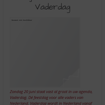
S
Vaderdag
IS
p
r
HET
i
WEER
n
g
VADERDAG
n
a
a
r
d
e
n
a
v
i
g
a
t
Zondag 20 juni staat vast al groot in uw agenda,
i
Vaderdag. Dé feestdag voor alle vaders van
e
Nederland. Vaderdag wordt in Nederland vanaf