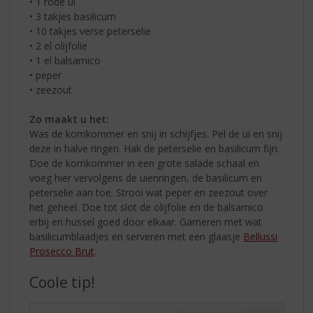
• 1 rode ui
• 3 takjes basilicum
• 10 takjes verse peterselie
• 2 el olijfolie
• 1 el balsamico
• peper
• zeezout
Zo maakt u het:
Was de komkommer en snij in schijfjes. Pel de ui en snij
deze in halve ringen. Hak de peterselie en basilicum fijn.
Doe de komkommer in een grote salade schaal en
voeg hier vervolgens de uienringen, de basilicum en
peterselie aan toe. Strooi wat peper en zeezout over
het geheel. Doe tot slot de olijfolie en de balsamico
erbij en hussel goed door elkaar. Garneren met wat
basilicumblaadjes en serveren met een glaasje
Bellussi
Prosecco Brut
.
Coole tip!