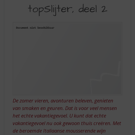
S
topSlijter, deel 2
IN
p
r
MET
i
ÚW
n
g
TOPSLIJTER,
n
DEEL
a
a
2
r
d
e
n
a
v
i
De zomer vieren, avonturen beleven, genieten
g
van smaken en geuren. Dat is voor veel mensen
a
t
het echte vakantiegevoel. U kunt dat echte
i
vakantiegevoel nu ook gewoon thuis creëren. Met
e
de beroemde Italiaanse mousserende wijn