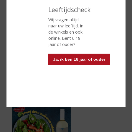
Ingerediënten:
Leeftijdscheck
50 ml
Sir Edmond Gin
100 ml Premium tonic
Wij vragen altijd
30 ml cold brewed coffee
naar uw leeftijd, in
Sinaasappelschil
de winkels en ook
10 ml vanille-, gewone of hazelnootsiroop (optioneel)
online. Bent u 18
jaar of ouder?
Bereidingswijze:
Giet 50 ml Sir Edmond Gin in een longdrinkglas gevuld
Ja, ik ben 18 jaar of ouder
met ijs. Voeg 100 ml Premium tonic toe. Top af met 30
ml cold brewed coffee. Ben je een zoetekauw? Voeg
dan wat siroop toe en garneer met een
sinaasappelschil.
Lifili Bianco Salento en een zomerse salade met
aardbeien