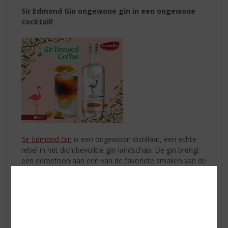
Sir Edmond Gin ongewone gin in een ongewone
cocktail!
Sir Edmond Gin
is een ongewoon distillaat, een echte
rebel in het dichtbevolkte gin-landschap. De gin brengt
een eerbetoon aan een van de favoriete smaken van de
mensheid: vanille. Hiervoor gebruikt men de allerbeste
bourbon vanille, afkomstig van de vroegere Franse
kolonie: Réunion.
Probeer eens een ongewone cocktail “Sir Brewed
Coffee”