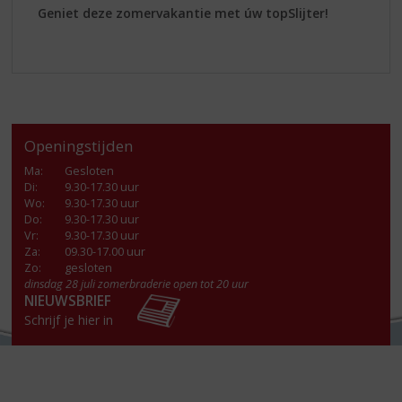
Geniet deze zomervakantie met úw topSlijter!
Openingstijden
Ma
:
Gesloten
Di
:
9.30-17.30 uur
Wo
:
9.30-17.30 uur
Do
:
9.30-17.30 uur
Vr
:
9.30-17.30 uur
Za
:
09.30-17.00 uur
Zo:
gesloten
dinsdag 28 juli zomerbraderie open tot 20 uur
NIEUWSBRIEF
Schrijf je hier in