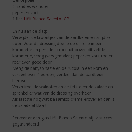
2 el olijfolie
2 handjes walnoten
peper en zout
1 fles
Lifili Bianco Salento IGP
En nu aan de slag:
Verwijder de kroontjes van de aardbeien en snijd ze
door. Voor de dressing doe je de olijfolie in een
kommetje en pers de citroen uit boven dit zelfde
kommetje, voeg (versgemalen) peper en zout toe en
roer even goed door.
Meng de babyspinazie en de rucola in een kom en
verdeel over 4 borden, verdeel dan de aardbeien
hierover.
Verkruimel de walnoten en de feta over de salade en
sprenkel er wat van de dressing overheen.
Als laatste nog wat balsamico crème erover en dan is
de salade al klaar!
Serveer er een glas Lifili Bianco Salento bij -> succes
gegarandeerd!