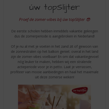
S
úw topSlijter
UW
p
r
TOPSLIJTER
i
Proef de zomer-vibes bij úw topSlijter 😎
n
g
De eerste scholen hebben inmiddels vakantie gekregen
n
dus de zomerperiode is aangebroken in Nederland!
a
a
Of je nu al met je voeten in het zand zit of gewoon van
r
de zonnestralen op het balkon geniet: overal in het land
d
zijn de zomer-vibes voelbaar! En om dat vakantiegevoel
e
nóg leuker te maken, hebben wij een stralende
n
actieperiode voor je in petto. Laat je verrassen,
a
profiteer van mooie aanbiedingen en haal het maximale
v
uit deze zomerse weken!
i
g
a
t
i
e