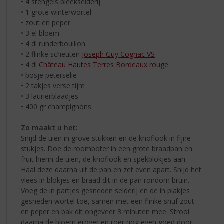
• 4 stengels bleekselderij
• 1 grote winterwortel
• zout en peper
• 3 el bloem
• 4 dl runderbouillon
• 2 flinke scheuten
Joseph Guy Cognac VS
• 4 dl
Château Hautes Terres Bordeaux rouge
• bosje peterselie
• 2 takjes verse tijm
• 3 laurierblaadjes
• 400 gr champignons
Zo maakt u het:
Snijd de uien in grove stukken en de knoflook in fijne
stukjes. Doe de roomboter in een grote braadpan en
fruit hierin de uien, de knoflook en spekblokjes aan.
Haal deze daarna uit de pan en zet even apart. Snijd het
vlees in blokjes en braad dit in de pan rondom bruin.
Voeg de in partjes gesneden selderij en de in plakjes
gesneden wortel toe, samen met een flinke snuf zout
en peper en bak dit ongeveer 3 minuten mee. Strooi
daarna de bloem erover en roer nog even goed door.