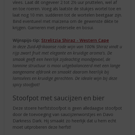
vlees. Laat dit ongeveer 2 tot 2½ uur pruttelen, wel af
en toe roeren. Voeg als laatste de stukjes wortel toe en
laat nog 10 min. sudderen tot de wortelen beetgaar zijn.
Bind eventueel met maïzena om de gewenste dikte te
krijgen. Garneren met peterselie en bosui.
Wijnspijs-tip:
Strelitzia Shiraz - Western Cape
In deze Zuid-Afrikaanse rode wijn van 100% Shiraz vindt u
rijp zwart fruit met elegante en kruidige aroma's. De
smaak geeft een heerlijk zijdeachtig mondgevoel, de
tannine structuur is mooi uitgebalanceerd met een lange
aangename afdronk en smaakt daarom heerlijk bij
lamsvlees en kruidige gerechten. De ideale wijn bij deze
spicy stoofpot!
Stoofpot met saucijzen en bier
Deze stoere herfststoofpot is geen alledaagse stoofpot
door de toevoeging van saucijzenworstjes en Davo
Darkness Dark. Hij smaakt zo heerlijk dat u hem echt
moet uitproberen deze herfst!