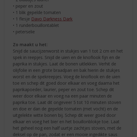
• peper en zout
• 1 blik gepelde tomaten
• 1 flesje
Davo Darkness Dark
• 1 runderbouillontablet
• peterselie
Zo maakt u het:
Snijd de saucijzenworst in stukjes van 1 tot 2 cm en het
spek in reepjes. Snijd de uien en de knoflook fijn en de
paprika in stukjes. Laat de bonen uitlekken. Verhit de
olijfolie in een grote braadpan en bak hierin de stukjes
worst en de spekreepjes. Voeg de knoflook en de uien
toe en schep dit goed door elkaar en voeg daarna het
paprikapoeder, laurier, peper en zout toe. Schep dit
weer door elkaar en voeg na een paar minuten de
paprika toe. Laat dit ongeveer 5 tot 10 minuten stoven
en doe er dan de gepelde tomaten (met vocht) en de
uitgelekte witte bonen bij. Schep dit weer goed door
elkaar en voeg het bier en het bouillonblokje toe. Laat
het geheel nog een half uurtje zachtjes stoven, met de
deksel op de pan, zodat er een mooie ingedikte saus