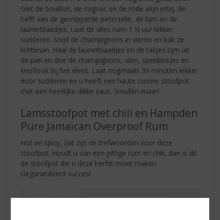
Giet de bouillon, de cognac en de rode wijn erbij, de
helft van de gesnipperde peterselie, de tijm en de
laurierblaadjes. Laat dit alles ruim 1 ½ uur lekker
sudderen. Snijd de champignons in vieren en bak ze
lichtbruin. Haal de laurierblaadjes en de takjes tijm uit
de pan en doe de champignons, uien, spekblokjes en
knoflook bij het vlees. Laat nogmaals 30 minuten lekker
door sudderen en u heeft een haute cuisine stoofpot
met een heerlijke dikke saus. Smullen maar!
Lamsstoofpot met chili en Hampden
Pure Jamaican Overproof Rum
Hot en spicy, dat zijn de trefwoorden voor deze
stoofpot. Houdt u van een pittige rum en chili, dan is dit
de stoofpot die u deze herfst moet maken.
Gegarandeerd succes!