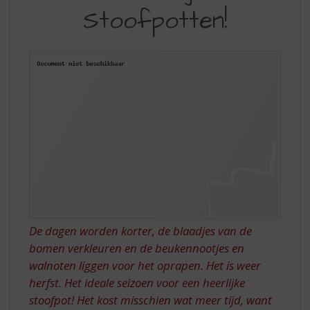
S
Stoofpotten!
WEER
p
r
TIJD
i
VOOR…
n
g
STOOFPOTTEN!
n
a
a
r
d
e
n
a
v
i
De dagen worden korter, de blaadjes van de
g
bomen verkleuren en de beukennootjes en
a
t
walnoten liggen voor het oprapen. Het is weer
i
herfst. Het ideale seizoen voor een heerlijke
e
stoofpot! Het kost misschien wat meer tijd, want