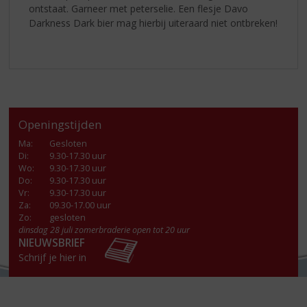
ontstaat. Garneer met peterselie. Een flesje Davo
Darkness Dark bier mag hierbij uiteraard niet ontbreken!
Openingstijden
Ma
:
Gesloten
Di
:
9.30-17.30 uur
Wo
:
9.30-17.30 uur
Do
:
9.30-17.30 uur
Vr
:
9.30-17.30 uur
Za
:
09.30-17.00 uur
Zo:
gesloten
dinsdag 28 juli zomerbraderie open tot 20 uur
NIEUWSBRIEF
Schrijf je hier in