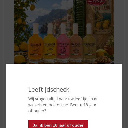
Van de frisse Limone en de zomerse Melone tot de
Leeftijdscheck
romige Pistacchio, de verfijnde Nocciola en de fruitige
Frutti di Bosco – er is altijd een smaak die perfect past
Wij vragen altijd naar uw leeftijd, in de
bij jouw moment.
Vijf unieke smaken
. Eén pure
winkels en ook online. Bent u 18 jaar
Italiaanse beleving.
of ouder?
Schenk gekoeld, geniet samen en proef zelf waarom
Ja, ik ben 18 jaar of ouder
steeds meer liefhebbers kiezen voor Bellini Distillati.