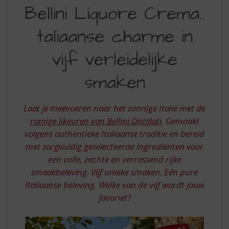
BELLINI
S
Bellini Liquore Crema..
p
LIQUORE
r
taliaanse charme in
CREMA
i
n
ITALIAANSE
vijf verleidelijke
g
CHARME
n
smaken
a
IN
a
VIJF
r
Laat je meevoeren naar het zonnige Italië met de
d
VERLEIDELIJKE
e
romige likeuren van Bellini Distillati
. Gemaakt
SMAKEN
n
volgens authentieke Italiaanse traditie en bereid
a
met zorgvuldig geselecteerde ingrediënten voor
v
een volle, zachte en verrassend rijke
i
smaakbeleving. Vijf unieke smaken. Eén pure
g
a
Italiaanse beleving. Welke van de vijf wordt jouw
t
favoriet?
i
e