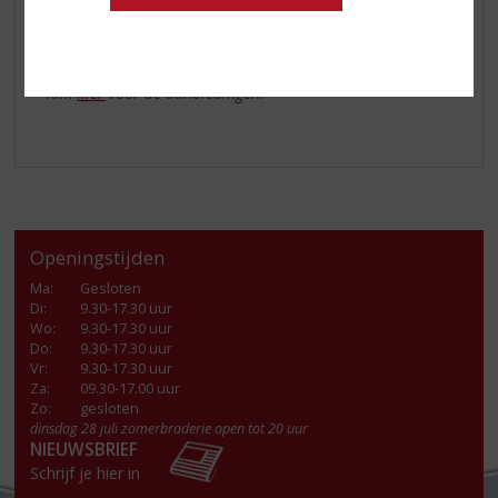
Welke van de vijf wordt jouw favoriet? 💕
Klik
hier
voor de aanbiedingen.
Openingstijden
Ma
:
Gesloten
Di
:
9.30-17.30 uur
Wo
:
9.30-17.30 uur
Do
:
9.30-17.30 uur
Vr
:
9.30-17.30 uur
Za
:
09.30-17.00 uur
Zo:
gesloten
dinsdag 28 juli zomerbraderie open tot 20 uur
NIEUWSBRIEF
Schrijf je hier in