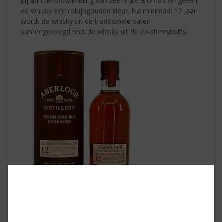
bij aan de ontwikkeling van zeer rijke aroma’s en geven
de whisky een robijngouden kleur. Na minimaal 12 jaar
wordt de whisky uit de traditionele vaten
samengevoegd met de whisky uit de ex-sherrybutts.
Aberfeldy Whisky 12 Yrs.
| Alc. 40%
vol.
De Aberfeldy distilleerderij ligt verscholen in een
weelderig dal in de uitlopers van de centrale