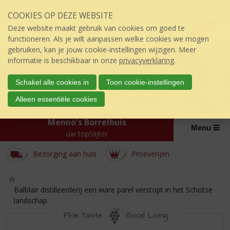
Sla
Inloggen mijn topSlijter
COOKIES OP DEZE WEBSITE
links
P
over
0
Deze website maakt gebruik van cookies om goed te
r
€
0,00
S
functioneren. Als je wilt aanpassen welke cookies we mogen
i
p
gebruiken, kan je jouw cookie-instellingen wijzigen. Meer
j
r
informatie is beschikbaar in onze
privacyverklaring
.
s
i
:
n
Schakel alle cookies in
Toon cookie-instellingen
g
Alleen essentiële cookies
n
a
Menno's Borrelhuis
a
Menu
úw topSlijter
r
d
Bezorging aan huis
Proeverijen
e
i
n
h
Ho
Balblair distilleerderij een ware parel verstopt in het Schotse
o
m
landschap
u
e
Fine Taste
Good Living
d