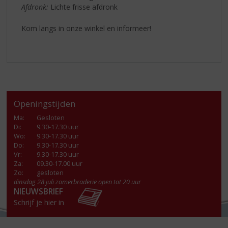
Afdronk:
Lichte frisse afdronk
Kom langs in onze winkel en informeer!
Openingstijden
Ma
:
Gesloten
Di
:
9.30-17.30 uur
Wo
:
9.30-17.30 uur
Do
:
9.30-17.30 uur
Vr
:
9.30-17.30 uur
Za
:
09.30-17.00 uur
Zo:
gesloten
dinsdag 28 juli zomerbraderie open tot 20 uur
NIEUWSBRIEF
Schrijf je hier in