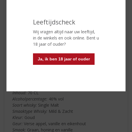
Balblair hedendaags
In de jaren daarna is er veel geïnvesteerd in de
uitbreiding van de distilleerderij, maar dit voorkwam niet
Leeftijdscheck
dat aan het begin van de 20e eeuw de productie stil
kwam te liggen. In de periode tussen de wereldoorlogen
Wij vragen altijd naar uw leeftijd,
werd er geen whisky gemaakt en droogden de
in de winkels en ook online. Bent u
voorraden op. De gebouwen hebben zelfs dienstgedaan
18 jaar of ouder?
als huisvestiging voor een onderdeel van het Noorse
leger tijdens de Tweede Wereldoorlog. Direct hierna is
Ja, ik ben 18 jaar of ouder
de productie hervat en kunnen we genieten van deze
uitzonderlijk mooie Highland single malt whisky.
Balblair 12 Yrs. Malt Whisky
Land van Herkomst:
Schotland
Inhoud:
70 CL
Alcoholpercentage:
46% vol
Soort whisky:
Single Malt
Smaaktype Whisky:
Mild & Zacht
Kleur:
Goud
Geur:
Verse appel, vanille en eikenhout
Smaak:
Graan, honing en vanille