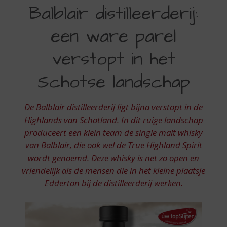
BALBLAIR
S
Balblair distilleerderij:
p
DISTILLEERDERIJ
r
een ware parel
EEN
i
n
WARE
verstopt in het
g
PAREL
n
Schotse landschap
a
VERSTOPT
a
IN
r
De Balblair distilleerderij ligt bijna verstopt in de
d
HET
e
Highlands van Schotland. In dit ruige landschap
SCHOTSE
n
produceert een klein team de single malt whisky
a
LANDSCHAP
van Balblair, die ook wel de True Highland Spirit
v
wordt genoemd. Deze whisky is net zo open en
i
vriendelijk als de mensen die in het kleine plaatsje
g
a
Edderton bij de distilleerderij werken.
t
i
e