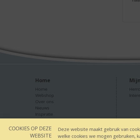
Home
Mijn
Home
Herro
Webshop
Inter
Over ons
Nieuws
Inspiratie
Contact
COOKIES OP DEZE
Deze website maakt gebruik van cooki
WEBSITE
welke cookies we mogen gebruiken, kan
Designed by YOOKY smart concepts
GEEN 18 GEEN