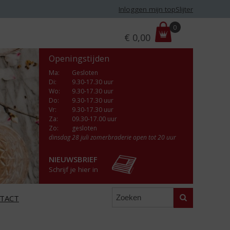
Inloggen mijn topSlijter
P
0
€
0,00
r
i
Openingstijden
j
s
Ma
:
Gesloten
Di
:
9.30-17.30 uur
:
Wo
:
9.30-17.30 uur
Do
:
9.30-17.30 uur
Vr
:
9.30-17.30 uur
Za
:
09.30-17.00 uur
Zo:
gesloten
dinsdag 28 juli zomerbraderie open tot 20 uur
NIEUWSBRIEF
Schrijf je hier in
Zoeken
TACT