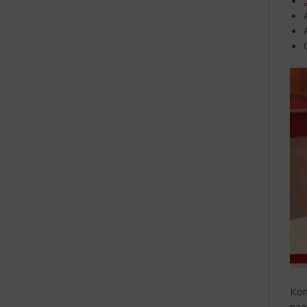
Kom
naa