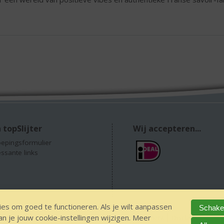
 topSlijter
Wij accepteren...
epingsformulier
essante links
es om goed te functioneren. Als je wilt aanpassen
Schakel
 je jouw cookie-instellingen wijzigen. Meer
 alcohol
IDIN/ITSME
sitemap
Privacy Statement
Disclaimer
Ver