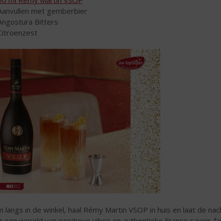
Aanvullen met gemberbier
Angostura Bitters
Citroenzest
 langs in de winkel, haal Rémy Martin VSOP in huis en laat de n
r een wereld van positieve vibes en authentieke Franse savoir-fai