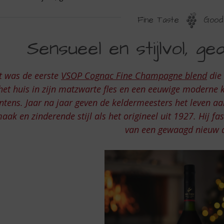
Fine Taste
Good 
ENSUEEL
Sensueel en stijlvol, g
N
TIJLVOL,
t was de eerste
VSOP Cognac Fine Champagne blend
die 
EDURFD
het huis in zijn matzwarte fles en een eeuwige moderne kl
N
intens. Jaar na jaar geven de keldermeesters het leven a
aak en zinderende stijl als het origineel uit 1927. Hij fas
NTENS…
van een gewaagd nieuw 