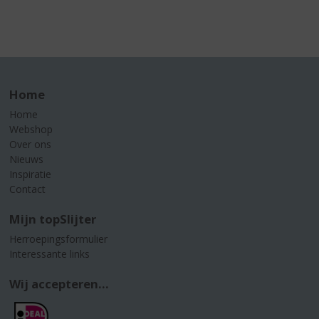
Home
Home
Webshop
Over ons
Nieuws
Inspiratie
Contact
Mijn topSlijter
Herroepingsformulier
Interessante links
Wij accepteren...