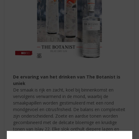
De ervaring van het drinken van The Botanist is
uniek
De smaak is rijk en zacht, koel bij binnenkomst en
vervolgens verwarmend in de mond, waarbij de
smaakpapillen worden gestimuleerd met een rond
mondgevoel en citrusfrisheid. De balans en complexiteit
zijn onderscheidend. Zoete en aardse tonen worden
gecombineerd met de delicate bloemige en kruidige
tonen van Islay 22. Elke slok onthult diepere lagen en
complexere combinaties van delicate smaken.