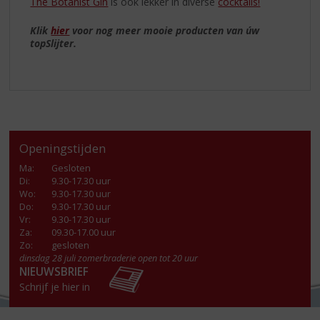
The Botanist Gin
is ook lekker in diverse
cocktails!
Klik
hier
voor nog meer mooie producten van úw
topSlijter.
Openingstijden
Ma
:
Gesloten
Di
:
9.30-17.30 uur
Wo
:
9.30-17.30 uur
Do
:
9.30-17.30 uur
Vr
:
9.30-17.30 uur
Za
:
09.30-17.00 uur
Zo:
gesloten
dinsdag 28 juli zomerbraderie open tot 20 uur
NIEUWSBRIEF
Schrijf je hier in