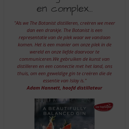
S
en complex...
EN
p
r
COMPLEX
i
"Als we The Botanist distilleren, creëren we meer
BOTANIST
n
dan een drankje. The Botanist is een
g
GIN
representatie van de plek waar we vandaan
n
a
komen. Het is een manier om onze plek in de
a
wereld en onze liefde daarvoor te
r
communiceren.
We gebruiken de kunst van
d
distilleren en een connectie met het land, ons
e
thuis, om een ​​geweldige gin te creëren die de
n
a
essentie van Islay is."
v
Adam Hannett, hoofd distillateur
i
g
a
t
i
e