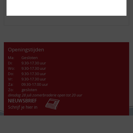
Openingstijden
Ma
:
Gesloten
Di
:
9.30-17.30 uur
Wo
:
9.30-17.30 uur
Do
:
9.30-17.30 uur
Vr
:
9.30-17.30 uur
Za
:
09.30-17.00 uur
Zo:
gesloten
dinsdag 28 juli zomerbraderie open tot 20 uur
NIEUWSBRIEF
Schrijf je hier in