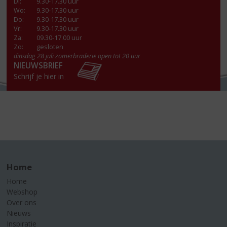
Di
:
9.30-17.30 uur
Wo
:
9.30-17.30 uur
Do
:
9.30-17.30 uur
Vr
:
9.30-17.30 uur
Za
:
09.30-17.00 uur
Zo:
gesloten
dinsdag 28 juli zomerbraderie open tot 20 uur
NIEUWSBRIEF
Schrijf je hier in
Home
Home
Webshop
Over ons
Nieuws
Inspiratie