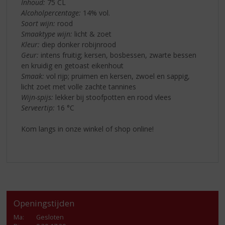
Inhoud:
75 CL
Alcoholpercentage:
14% vol.
Soort wijn:
rood
Smaaktype wijn:
licht & zoet
Kleur:
diep donker robijnrood
Geur:
intens fruitig; kersen, bosbessen, zwarte bessen
en kruidig en getoast eikenhout
Smaak:
vol rijp; pruimen en kersen, zwoel en sappig,
licht zoet met volle zachte tannines
Wijn-spijs:
lekker bij stoofpotten en rood vlees
Serveertip:
16 °C
Kom langs in onze winkel of shop online!
Openingstijden
Ma
:
Gesloten