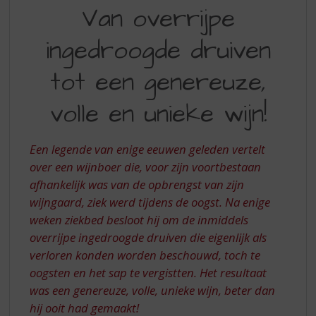
VAN
S
Van overrijpe
p
OVERRIJPE
r
ingedroogde druiven
INGEDROOGDE
i
n
DRUIVEN
tot een genereuze,
g
TOT
n
volle en unieke wijn!
a
EEN
a
GENEREUZE,
r
Een legende van enige eeuwen geleden vertelt
d
VOLLE
e
over een wijnboer die, voor zijn voortbestaan
EN
n
afhankelijk was van de opbrengst van zijn
a
UNIEKE
wijngaard, ziek werd tijdens de oogst. Na enige
v
WIJN
weken ziekbed besloot hij om de inmiddels
i
overrijpe ingedroogde druiven die eigenlijk als
g
a
verloren konden worden beschouwd, toch te
t
oogsten en het sap te vergistten. Het resultaat
i
was een genereuze, volle, unieke wijn, beter dan
e
hij ooit had gemaakt!