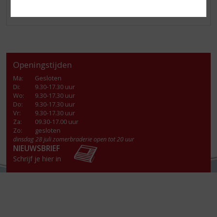
Openingstijden
Ma
:
Gesloten
Di
:
9.30-17.30 uur
Wo
:
9.30-17.30 uur
Do
:
9.30-17.30 uur
Vr
:
9.30-17.30 uur
Za
:
09.30-17.00 uur
Zo:
gesloten
dinsdag 28 juli zomerbraderie open tot 20 uur
NIEUWSBRIEF
Schrijf je hier in