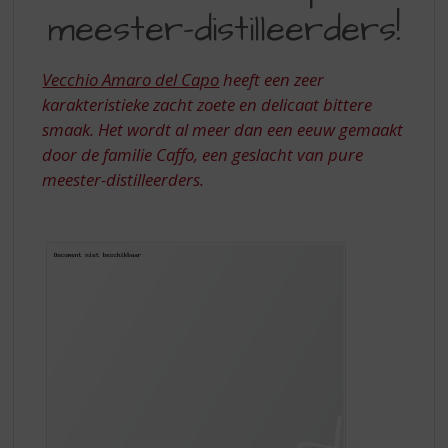
S
meester-distilleerders!
PURE
p
r
MEESTER-
i
Vecchio Amaro del Capo
heeft een zeer
DISTILLEERDERS
n
karakteristieke zacht zoete en delicaat bittere
g
smaak. Het wordt al meer dan een eeuw gemaakt
n
a
door de familie Caffo, een geslacht van pure
a
meester-distilleerders.
r
d
e
n
a
v
i
g
a
t
i
e