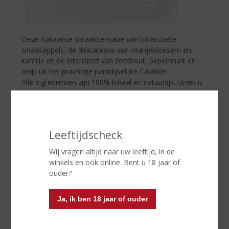
Deze Italiaanse smaaksensatie van bitterzoete
sinaasappels, de delicatesse van oranjebloesem en
kamille en de intensiteit van zoethout, pepermunt en
anijs uit het prachtige paradijselijke Calabrië.
Alle ingrediënten zijn 100% lokaal en natuurlijk. Uniek is
de directe ambachtelijke behandeling - maceratie of
infusie - na de oogst van de gewassen; altijd gedreven
door het ritme van de natuur.
Leeftijdscheck
Inhoud:
70 CL
Wij vragen altijd naar uw leeftijd, in de
winkels en ook online. Bent u 18 jaar of
Alcoholpercentage:
35% vol
ouder?
Soort bitter:
Kruidenlikeur
Ja, ik ben 18 jaar of ouder
Geniet ijskoud van
de meest geliefde uit Italië!