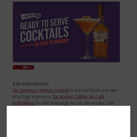
Espresso Martini
De Espresso Martini cocktail
is een verfijnde mix van
krachtige espresso,
De Kuyper Crème de Café
koffielikeur
en een levendige boost van wodka. Een
heerlijke kant en klare cocktail voor na de maaltijd.
Perfect Serve!
Shake met ijs voor een heerlijke
schuimlaag en zeef in een gekoeld Martiniglas. Garneer
met drie koffiebonen.