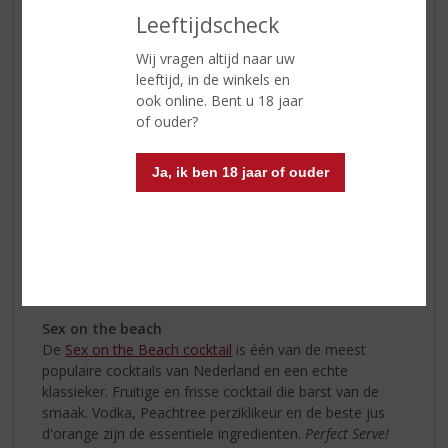
Leeftijdscheck
Wij vragen altijd naar uw
leeftijd, in de winkels en
ook online. Bent u 18 jaar
of ouder?
Ja, ik ben 18 jaar of ouder
Sex on the beach
De
Sex on the Beach cocktail
is één van de meest
populaire cocktails van Nederland en een echte
klassieker. Fruitige en frisse cocktail die barst van de
smaak. Vodka, Peachtree perziklikeur en de beste jus
d'orange zijn de essentiele ingredienten.
Perfect Serve!