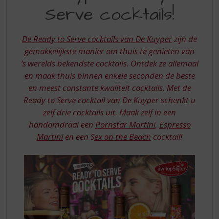
S
Serve cocktails!
READY
p
r
TO
i
De Ready to Serve cocktails van De Kuyper
zijn de
SERVE
n
gemakkelijkste manier om thuis te genieten van
g
COCKTAILS
’s werelds bekendste cocktails. Ontdek ze allemaal
n
a
en maak thuis binnen enkele seconden de beste
a
en meest constante kwaliteit cocktails. Met de
r
Ready to Serve cocktail van De Kuyper schenkt u
d
zelf drie cocktails uit. Maak zelf in een
e
handomdraai een
Pornstar Martini
,
Espresso
n
a
Martini
en een S
ex on the Beach
cocktail!
v
i
g
a
t
i
e