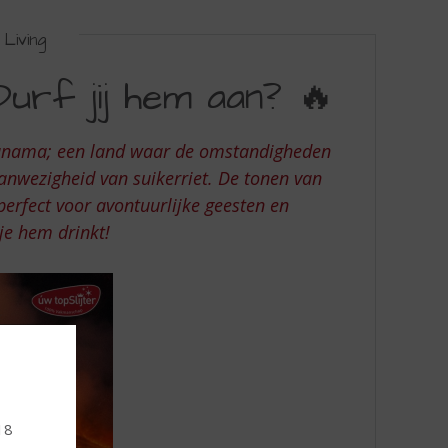
Living
urf jij hem aan? 🔥
 Panama; een land waar de omstandigheden
anwezigheid van suikerriet. De tonen van
perfect voor avontuurlijke geesten en
je hem drinkt!
18