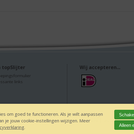
 topSlijter
Wij accepteren...
epingsformulier
essante links
es om goed te functioneren. Als je wilt aanpassen
Schakel
 je jouw cookie-instellingen wijzigen. Meer
 alcohol
IDIN/ITSME
sitemap
Privacy Statement
Disclaimer
Ver
Alleen 
cyverklaring
.