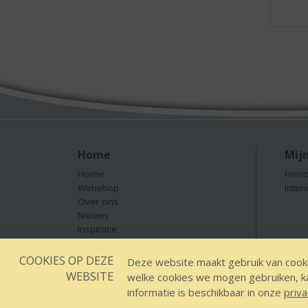
Home
Mijn
Home
Herro
Webshop
Inter
Over ons
Nieuws
Inspiratie
Contact
COOKIES OP DEZE
Deze website maakt gebruik van cooki
WEBSITE
welke cookies we mogen gebruiken, kan
Designed by YOOKY smart concepts
GEEN 18 GEEN
informatie is beschikbaar in onze
priva