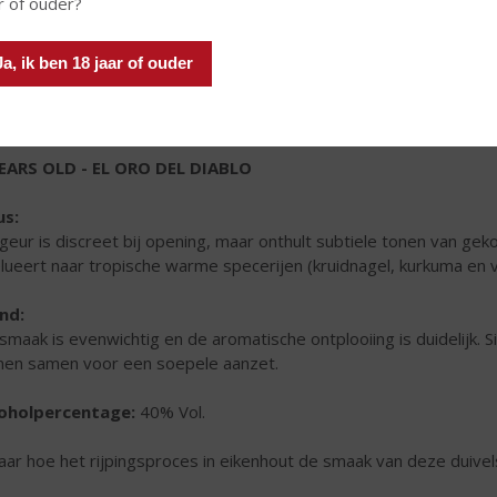
r of ouder?
Ja, ik ben 18 jaar of ouder
EARS OLD - EL ORO DEL DIABLO
us:
geur is discreet bij opening, maar onthult subtiele tonen van gek
lueert naar tropische warme specerijen (kruidnagel, kurkuma en va
nd:
smaak is evenwichtig en de aromatische ontplooiing is duidelijk.
en samen voor een soepele aanzet.
oholpercentage:
40% Vol.
aar hoe het rijpingsproces in eikenhout de smaak van deze duivel