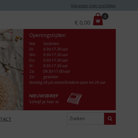
Inloggen mijn topSlijter
P
0
€
0,00
r
i
Openingstijden
j
s
Ma
:
Gesloten
Di
:
9.30-17.30 uur
:
Wo
:
9.30-17.30 uur
Do
:
9.30-17.30 uur
Vr
:
9.30-17.30 uur
Za
:
09.30-17.00 uur
Zo:
gesloten
dinsdag 28 juli zomerbraderie open tot 20 uur
NIEUWSBRIEF
Schrijf je hier in
Zoeken
TACT