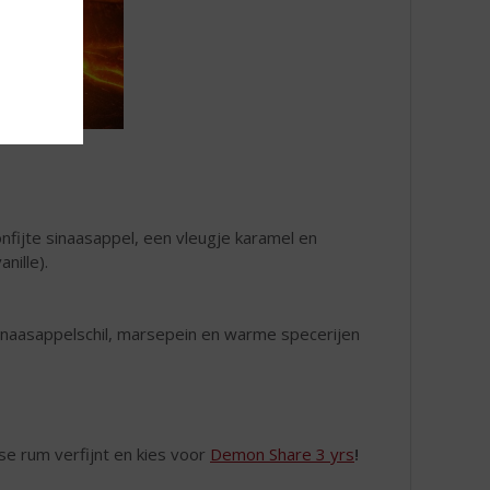
onfijte sinaasappel, een vleugje karamel en
nille).
 Sinaasappelschil, marsepein en warme specerijen
se rum verfijnt en kies voor
Demon Share 3 yrs
!