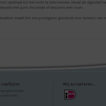
ma's optimaal tot hun recht te laten komen, ideaal als digestief na
binatie met pure chocolade of desserts met room.
kwaliteit maakt het een prestigieus geschenk voor kenners van ve
 topSlijter
Wij accepteren...
epingsformulier
essante links