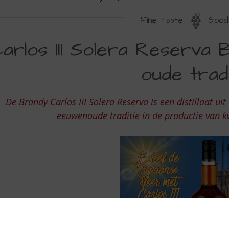
Fine Taste
Good 
ARLOS
arlos III Solera Reserva 
oude tradi
OLERA
ESERVA
De Brandy Carlos III Solera Reserva is een distillaat u
RANDY
eeuwenoude traditie in de productie van kw
E
EREZ
OL
UDE
RADITIE