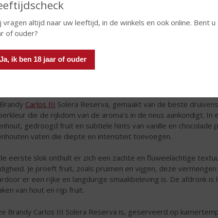
eeftijdscheck
j vragen altijd naar uw leeftijd, in de winkels en ook online. Bent u
ar of ouder?
e brandy is het resultaat van een nauwgezet rijpingsproces; de r
Ja, ik ben 18 jaar of ouder
der op smaak gebracht zijn met de eigen premium sherry’s. Na 1 ja
teem, heeft de eau-de-vie de range smaken en aroma's te pakken 
uctuur en wat van Carlos III een eindproduct van uitzonderlijke c
 Brandy
Carlos III
Solera Reserva, gemaakt van de beste druivenso
erkleur die de rijkdom van de aroma's in de neus aankondigt. In 
enhout, gedroogd fruit en subtiele hints van vanille en chocolade 
enhouten vaten die diepte en intensiteit toevoegen.
 de eerste slok onthult er zich een zachte en fluweelachtige text
idigheid. Je proeft fruit, zoals pruimen en vijgen, deze vermengen
rdoor er een rijke en langdurige smaakbeleving is. De afdronk i
ken van hout en rijp fruit.
e Brandy Carlos III Solera Reserva is, geserveerd op kamertem