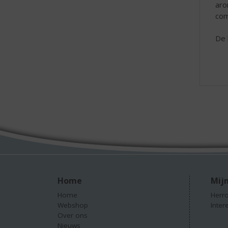
aro
com
De 
Home
Mijn
Home
Herro
Webshop
Inter
Over ons
Nieuws