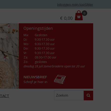
Inloggen mijn topSlijter
P
0
€
0,00
r
i
Openingstijden
j
s
Ma
:
Gesloten
Di
:
9.30-17.30 uur
:
Wo
:
9.30-17.30 uur
Do
:
9.30-17.30 uur
Vr
:
9.30-17.30 uur
Za
:
09.30-17.00 uur
Zo:
gesloten
dinsdag 28 juli zomerbraderie open tot 20 uur
NIEUWSBRIEF
Schrijf je hier in
Zoeken
TACT