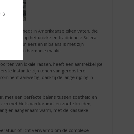
 18
ijping geschiedt in Amerikaanse eiken vaten, die
ar rijping op het unieke en traditionele Solera-
die harmonieert en in balans is met zijn
omplexiteit en harmonie maakt.
orten van lokale rassen, heeft een aantrekkelijke
eerste instantie zijn tonen van geroosterd
prominent aanwezig, dankzij de lange rijping in
uur, met een perfecte balans tussen zoetheid en
 zich met hints van karamel en zoete kruiden,
s lang en aangenaam warm, met de klassieke
peratuur of licht verwarmd om de complexe