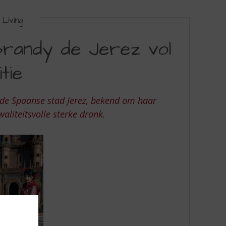
Living
Brandy de Jerez vol
tie
it de Spaanse stad Jerez, bekend om haar
aliteitsvolle sterke drank.