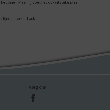
 het diner. Maar hij doet het ook uitstekend in
rfijnde sterke drank!
Volg ons
F
a