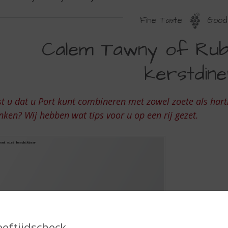
Fine Taste
Good 
ALEM
Calem Tawny of Ruby
AWNY
kerstdin
F
UBY
t u dat u Port kunt combineren met zowel zoete als hart
ORT
nken? Wij hebben wat tips voor u op een rij gezet.
J
ET
ERSTDINER?
eeftijdscheck