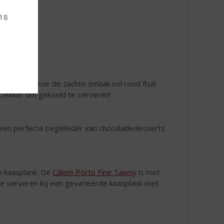
 18
van paté? Door de zachte smaak vol rood fruit
k lekker om gekoeld te serveren!
m een perfecte begeleider van chocoladedesserts
n kaasplank. De
Cálem Porto Fine Tawny
is met
te serveren bij een gevarieerde kaasplank met