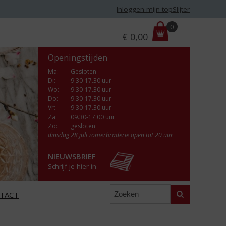
Inloggen mijn topSlijter
P
0
€
0,00
r
i
Openingstijden
j
s
Ma
:
Gesloten
Di
:
9.30-17.30 uur
:
Wo
:
9.30-17.30 uur
Do
:
9.30-17.30 uur
Vr
:
9.30-17.30 uur
Za
:
09.30-17.00 uur
Zo:
gesloten
dinsdag 28 juli zomerbraderie open tot 20 uur
NIEUWSBRIEF
Schrijf je hier in
Zoeken
TACT