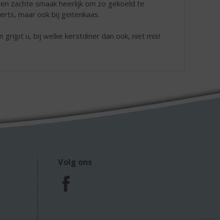
 en zachte smaak heerlijk om zo gekoeld te
erts, maar ook bij geitenkaas.
n grijpt u, bij welke kerstdiner dan ook, niet mis!
Volg ons
F
a