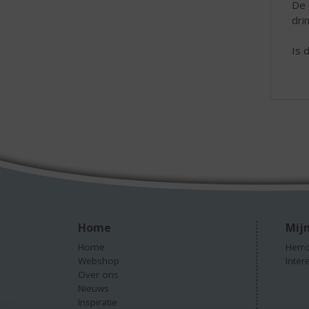
De
dri
Is 
Home
Mijn
Home
Herro
Webshop
Inter
Over ons
Nieuws
Inspiratie