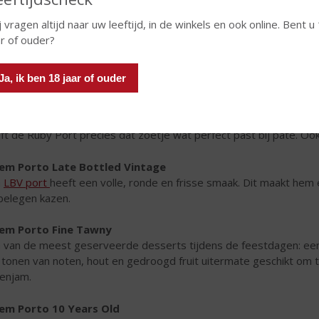
j vragen altijd naar uw leeftijd, in de winkels en ook online. Bent u
ar of ouder?
Ja, ik ben 18 jaar of ouder
em Porto Fine Ruby
t u dat de
Cálem Porto Fine Ruby
een uitstekende begeleider is 
ft de Ruby Port precies dat zoetje wat perfect past bij paté. Oo
em Porto Late Bottled Vintage
n
LBV port
heeft een volle, ronde en frisse smaak. Dit maakt he
belegen kazen.
em Porto Fine Tawny
 van de meest geserveerde desserts tijdens de feestdagen: ee
n tonen van noten, hout en gedroogd fruit uitermate geschikt om 
genjam.
em Porto 10 Years Old