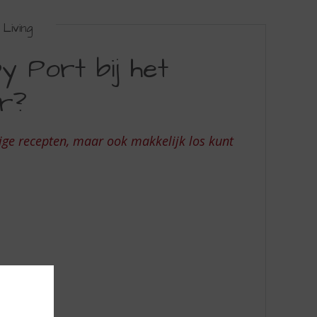
Living
 Port bij het
er?
ige recepten, maar ook makkelijk los kunt