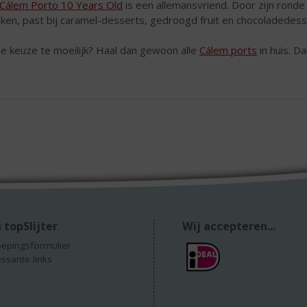
Cálem Porto 10 Years Old
is een allemansvriend. Door zijn ronde
nken, past bij caramel-desserts, gedroogd fruit en chocoladedess
de keuze te moeilijk? Haal dan gewoon alle
Cálem ports
in huis. Da
 topSlijter
Wij accepteren...
epingsformulier
essante links