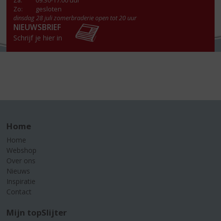
Za
:
09.30-17.00 uur
Zo:
gesloten
dinsdag 28 juli zomerbraderie open tot 20 uur
NIEUWSBRIEF
Schrijf je hier in
Home
Home
Webshop
Over ons
Nieuws
Inspiratie
Contact
Mijn topSlijter