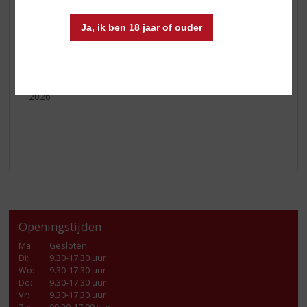
van de kruiken en de warme sfeer van Schrobbelèr.
Ja, ik ben 18 jaar of ouder
Ga voor meer informatie naar
www.schrobbeler.nl/rondleiding
Let op deze acties zijn geldig vanaf 3 juni t/m 23 juni
2026
Openingstijden
Ma
:
Gesloten
Di
:
9.30-17.30 uur
Wo
:
9.30-17.30 uur
Do
:
9.30-17.30 uur
Vr
:
9.30-17.30 uur