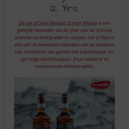
S
12 Yrs.
SKYE
p
r
8
i
De Isle of Skye Blended Scotch Whisky
is een
YRSEN
n
geliefde klassieker die de sfeer van de Schotse
g
12
eilanden prachtig weet te vangen. Isle of Skye is
n
YRS
a
één van de bekendste eilanden aan de westkust
a
van Schotland, een gebied dat bekendstaat om
r
zijn ruige landschappen, frisse zeelucht en
d
eeuwenoude whiskytraditie.
e
n
a
v
i
g
a
t
i
e