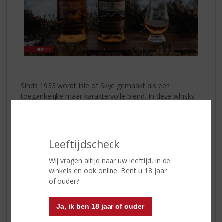
Sinds 1933 wordt Isle of Skye gemaakt als een
toegankelijke maar karaktervolle blend. In deze whisky
worden zorgvuldig geselecteerde malt whisky’s uit
verschillende Schotse regio’s samengebracht met
hoogwaardige graanwhisky’s. Dit zorgt voor een mooi
gebalanceerd geheel.
Leeftijdscheck
Smaak & Afdronk
Wij vragen altijd naar uw leeftijd, in de
In de smaak proef je zachte fruitige tonen, lichte hints
winkels en ook online. Bent u 18 jaar
van turfrook en een warme, kruidige afdronk die lang
of ouder?
blijft hangen. Isle of Skye is daarmee een uitstekende
keuze voor zowel beginnende whiskydrinkers als
Ja, ik ben 18 jaar of ouder
liefhebbers die op zoek zijn naar een klassieke Schotse
blend met een subtiel rokerig karakter.