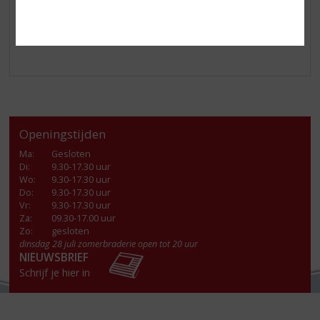
Cheers!
Openingstijden
Ma
:
Gesloten
Di
:
9.30-17.30 uur
Wo
:
9.30-17.30 uur
Do
:
9.30-17.30 uur
Vr
:
9.30-17.30 uur
Za
:
09.30-17.00 uur
Zo:
gesloten
dinsdag 28 juli zomerbraderie open tot 20 uur
NIEUWSBRIEF
Schrijf je hier in