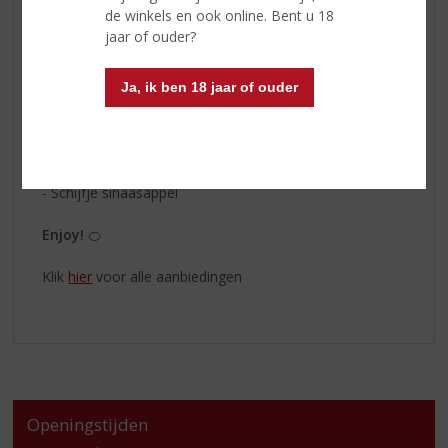
geïnfuseerd met Bourbon-vanille. De hele productie
de winkels en ook online. Bent u 18
vindt plaats bij Herman Jansen in Schiedam, één van de
jaar of ouder?
oudste distilleerderijen in Nederland.
Probeer de Orange & Cinnamon
Ja, ik ben 18 jaar of ouder
-
50 ml Sir Edmond
-
150 ml Franklin & Sons Premium Indian Tonic
- Kaneelstokje
- Schijfje sinaasappel
Enjoy!
🍊
Klik
hier
voor alle aanbiedingen
Openingstijden