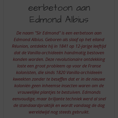
S
eerbetoon aan
IS
p
r
EEN
Edmond Albius
i
EERBETOON
n
g
AAN
De naam "Sir Edmond" is een eerbetoon aan
n
EDMOND
Edmond Albius. Geboren als slaaf op het eiland
a
a
Réunion, ontdekte hij in 1841 op 12-jarige leeftijd
ALBIUS
r
dat de Vanilla-orchideeën handmatig bestoven
d
konden worden. Deze revolutionaire ontdekking
e
loste een groot probleem op voor de Franse
n
kolonisten, die sinds 1820 Vanilla-orchideeën
a
v
kweekten zonder te beseffen dat er in de nieuwe
i
koloniën geen inheemse insecten waren om de
g
vrouwelijke plantjes te bestuiven. Edmonds
a
eenvoudige, maar briljante techniek werd al snel
t
de standaardpraktijk en wordt vandaag de dag
i
e
wereldwijd nog steeds gebruikt.