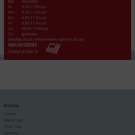
Ma
:
Gesloten
Di
:
9.30-17.30 uur
Wo
:
9.30-17.30 uur
Do
:
9.30-17.30 uur
Vr
:
9.30-17.30 uur
Za
:
09.30-17.00 uur
Zo:
gesloten
dinsdag 28 juli zomerbraderie open tot 20 uur
NIEUWSBRIEF
Schrijf je hier in
Home
Home
Webshop
Over ons
Nieuws