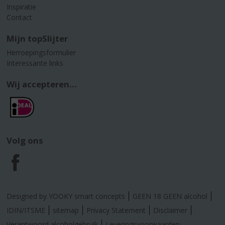
Inspiratie
Contact
Mijn topSlijter
Herroepingsformulier
Interessante links
Wij accepteren...
Volg ons
F
a
Designed by YOOKY smart concepts
GEEN 18 GEEN alcohol
c
IDIN/ITSME
sitemap
Privacy Statement
Disclaimer
Verantwoord alcoholgebruik
Leveringsvoorwaarden