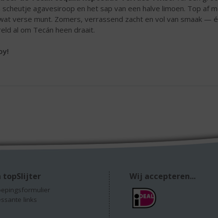
 scheutje agavesiroop en het sap van een halve limoen. Top af m
wat verse munt. Zomers, verrassend zacht en vol van smaak — éé
eld al om Tecán heen draait.
oy!
 topSlijter
Wij accepteren...
epingsformulier
essante links