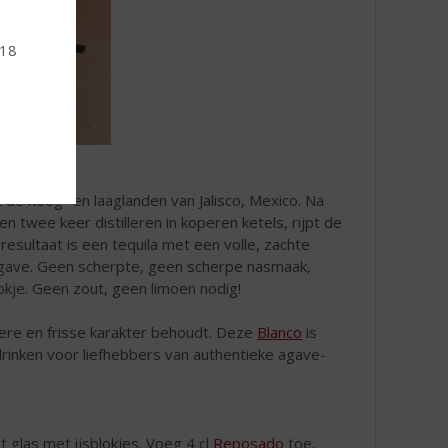
 18
de hoog- en laaglanden van Jalisco, Mexico. Na
n twee keer distilleren in koperen ketels, rijpt de
sultaat is een tequila met een volle, zachte
 agave. Geen scherpte, geen scherpe nasmaak,
okje. Geen zout, geen limoen nodig!
ldere en frisse karakter behoudt. Deze
Blanco
is
drinken voor liefhebbers van authentieke agave-
 glas met ijsblokjes. Voeg 4 cl
Reposado
toe,