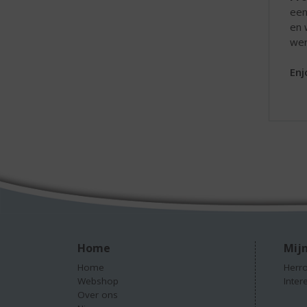
een
en 
wer
Enj
Home
Mijn
Home
Herro
Webshop
Inter
Over ons