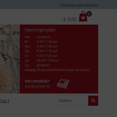
Inloggen mijn topSlijter
P
0
€
0,00
r
i
Openingstijden
j
s
Ma
:
Gesloten
Di
:
9.30-17.30 uur
:
Wo
:
9.30-17.30 uur
Do
:
9.30-17.30 uur
Vr
:
9.30-17.30 uur
Za
:
09.30-17.00 uur
Zo:
gesloten
dinsdag 28 juli zomerbraderie open tot 20 uur
NIEUWSBRIEF
Schrijf je hier in
Zoeken
TACT