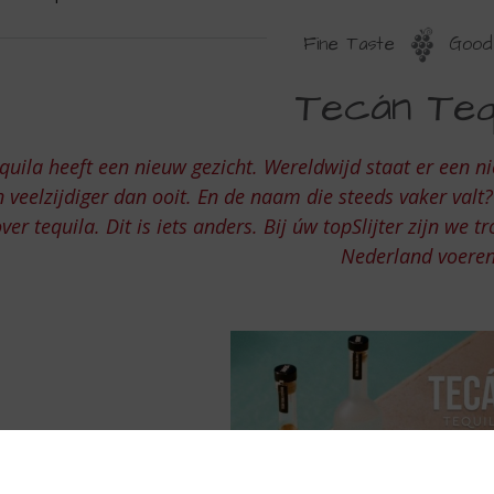
Fine Taste
Good 
ECAN
Tecán Tequ
EQUILA
quila heeft een nieuw gezicht. Wereldwijd staat er een nie
n veelzijdiger dan ooit. En de naam die steeds vaker valt?
ver tequila. Dit is iets anders. Bij úw topSlijter zijn we 
Nederland voere