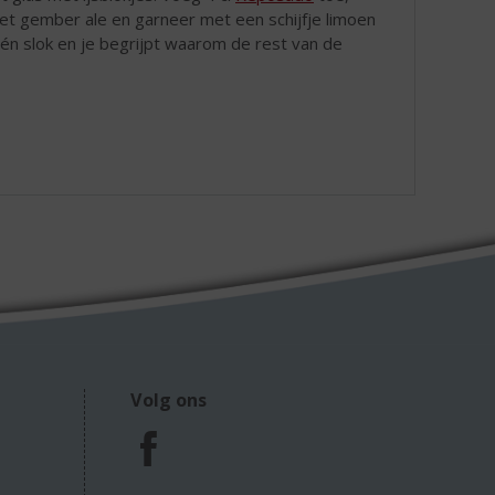
et gember ale en garneer met een schijfje limoen
n slok en je begrijpt waarom de rest van de
Volg ons
F