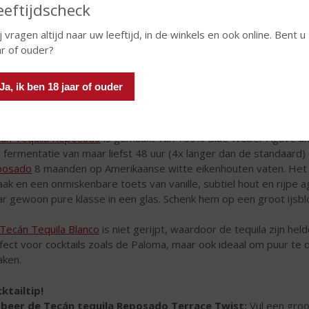
eeftijdscheck
j vragen altijd naar uw leeftijd, in de winkels en ook online. Bent u
ar of ouder?
Ja, ik ben 18 jaar of ouder
án Tequila Reposado
is gemaakt van 100% Blue Weber Agave uit 
 fermentatie van maar liefst 48 uur (4x langer dan de standaard) e
posado
8 maanden op Amerikaanse witte eikenhouten vaten. Het re
ak en een onmiskenbare toets van vanille, subtiel hout en rijpe
r gewoon pure klasse in een glas. Schenk hem op een groot ijsbl
Tecán Tequila Blanco
is niet gerijpt, waardoor de tequila zijn he
fect voor cocktails zoals de Paloma, maar ook ideaal om puur te 
aken.
ktailtip!
beer de Tecán tequila Reposado Terrace Twist:
Vul een groot