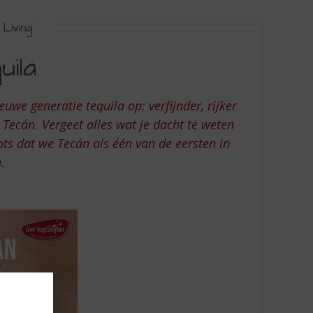
Living
ila
uwe generatie tequila op: verfijnder, rijker
 Tecán. Vergeet alles wat je dacht te weten
trots dat we Tecán als één van de eersten in
n.