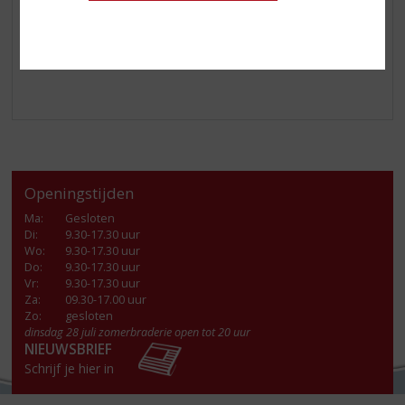
Port!
Klik
hier
voor nog meer mooie producten van úw
topSlijter.
Openingstijden
Ma
:
Gesloten
Di
:
9.30-17.30 uur
Wo
:
9.30-17.30 uur
Do
:
9.30-17.30 uur
Vr
:
9.30-17.30 uur
Za
:
09.30-17.00 uur
Zo:
gesloten
dinsdag 28 juli zomerbraderie open tot 20 uur
NIEUWSBRIEF
Schrijf je hier in