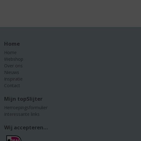
Home
Home
Webshop
Over ons
Nieuws
Inspiratie
Contact
Mijn topSlijter
Herroepingsformulier
Interessante links
Wij accepteren...