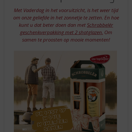
S
VADERDAG
p
Met Vaderdag in het vooruitzicht, is het weer tijd
r
om onze geliefde in het zonnetje te zetten. En hoe
i
kunt u dat beter doen dan met
Schrobbelér
n
g
geschenkverpakking met 2 shotglazen.
Om
n
samen te proosten op mooie momenten!
a
a
r
d
e
n
a
v
i
g
a
t
i
e