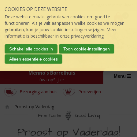
Sla
Inloggen mijn topSlijter
COOKIES OP DEZE WEBSITE
links
P
over
0
Deze website maakt gebruik van cookies om goed te
r
€
0,00
S
functioneren. Als je wilt aanpassen welke cookies we mogen
i
p
gebruiken, kan je jouw cookie-instellingen wijzigen. Meer
j
r
informatie is beschikbaar in onze
privacyverklaring
.
s
i
:
n
Schakel alle cookies in
Toon cookie-instellingen
g
Alleen essentiële cookies
n
a
Menno's Borrelhuis
a
Menu
úw topSlijter
r
d
Bezorging aan huis
Proeverijen
e
i
n
Proost op Vaderdag
h
Ho
Fine Taste
Good Living
o
m
PROOST
u
e
Proost op Vaderdag!
d
OP