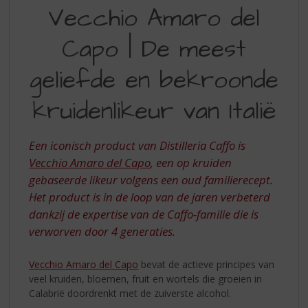
VECCHIO
S
Vecchio Amaro del
p
AMARO
r
Capo | De meest
DEL
i
n
CAPO
geliefde en bekroonde
g
|
n
kruidenlikeur van Italië
a
DE
a
MEEST
r
Een iconisch product van Distilleria Caffo is
d
GELIEFDE
e
Vecchio Amaro del Capo
, een op kruiden
EN
n
gebaseerde likeur volgens een oud familierecept.
a
BEKROONDE
Het product is in de loop van de jaren verbeterd
v
KRUIDENLIKEUR
dankzij de expertise van de Caffo-familie die is
i
verworven door 4 generaties.
g
VAN
a
ITALIË
t
Vecchio Amaro del Capo
bevat de
actieve principes van
i
veel kruiden, bloemen, fruit en wortels die groeien in
e
Calabrië doordrenkt met de zuiverste alcohol.