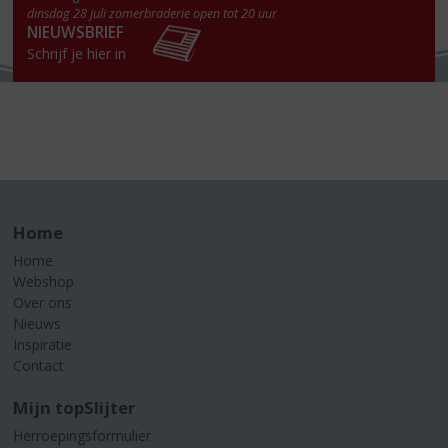
dinsdag 28 juli zomerbraderie open tot 20 uur
NIEUWSBRIEF
Schrijf je hier in
Home
Home
Webshop
Over ons
Nieuws
Inspiratie
Contact
Mijn topSlijter
Herroepingsformulier