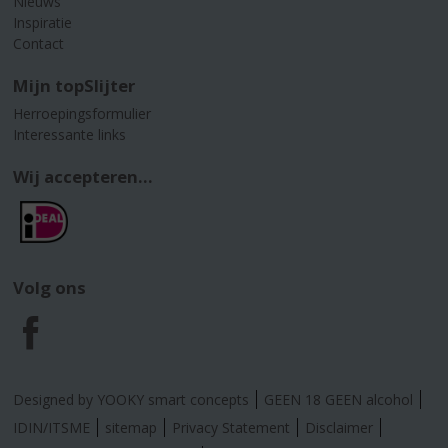
Nieuws
Inspiratie
Contact
Mijn topSlijter
Herroepingsformulier
Interessante links
Wij accepteren...
Volg ons
F
a
Designed by YOOKY smart concepts
GEEN 18 GEEN alcohol
c
IDIN/ITSME
sitemap
Privacy Statement
Disclaimer