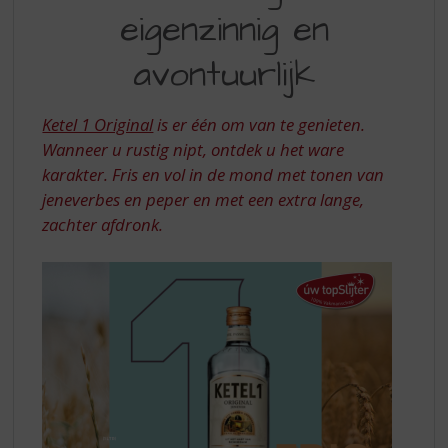
S
eigenzinnig en
ORIGINAL...
p
r
EIGENZINNIG
avontuurlijk
i
EN
n
g
AVONTUURLIJK
Ketel 1 Original
is er één om van te genieten.
n
Wanneer u rustig nipt, ontdek u het ware
a
a
karakter. Fris en vol in de mond met tonen van
r
jeneverbes en peper en met een extra lange,
d
zachter afdronk.
e
n
a
v
i
g
a
t
i
e