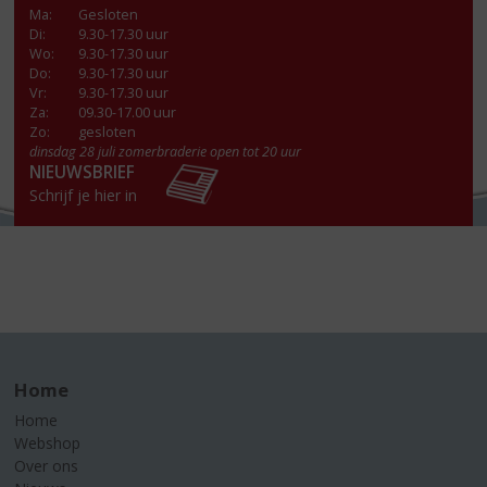
Ma
:
Gesloten
Di
:
9.30-17.30 uur
Wo
:
9.30-17.30 uur
Do
:
9.30-17.30 uur
Vr
:
9.30-17.30 uur
Za
:
09.30-17.00 uur
Zo:
gesloten
dinsdag 28 juli zomerbraderie open tot 20 uur
NIEUWSBRIEF
Schrijf je hier in
Home
Home
Webshop
Over ons