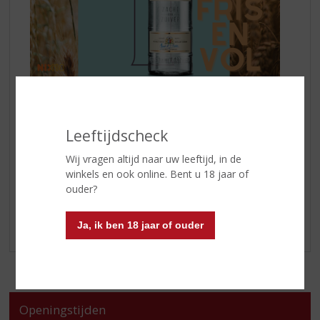
Puurheid zit van binnen.
KETEL 1 Original
wordt
gestookt van graandistillaten en een gelagerde granen-
eau-de-vie. De finesse zit ‘m in de kruiden. Nog altijd
Leeftijdscheck
een goed bewaard geheim.
Wij vragen altijd naar uw leeftijd, in de
Kwaliteit staat al elf generaties hoog in het vaandel bij
winkels en ook online. Bent u 18 jaar of
de familie Nolet. Een bijzonder verhaal van ruim 325
ouder?
jaar vol trots en traditie.
Enjoy!
Ja, ik ben 18 jaar of ouder
Openingstijden